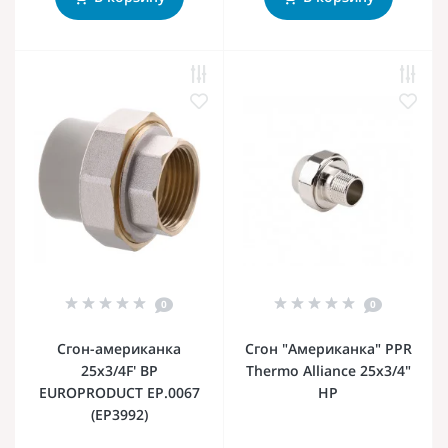
0
0
Сгон-американка
Сгон "Американка" PPR
25x3/4F' ВР
Thermo Alliance 25х3/4"
EUROPRODUCT EP.0067
НР
(EP3992)