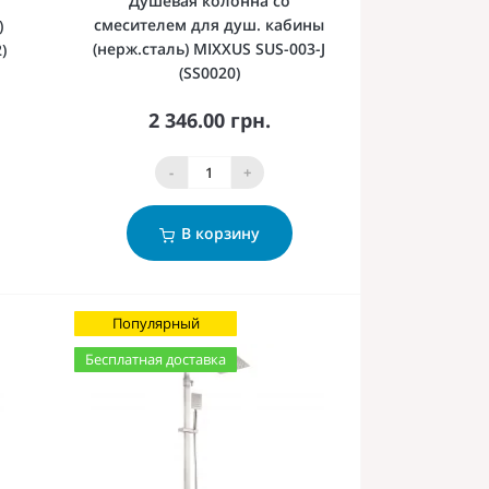
Душевая колонна со
смесителем для душ. кабины
)
(нерж.сталь) MIXXUS SUS-003-J
)
(SS0020)
2 346.00 грн.
-
+
В корзину
Популярный
Бесплатная доставка