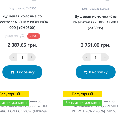
Код товара: CH0300
Код товара: ZX3095
Душевая колонна со
Душевая колонна (без
есителем CHAMPION NOX-
смесителя) ZERIX DK-00
009-J (CH0300)
(ZX3095)
2 809.00 грн.
-15%
2 387.65 грн.
2 751.00 грн.
-
+
-
+
В корзину
В корзину
Популярный
Популярный
латная доставка
Бесплатная доставка