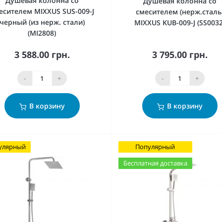
Душевая колонна со
Душевая колонна со
есителем MIXXUS SUS-009-J
смесителем (нерж.сталь
черный (из нерж. стали)
MIXXUS KUB-009-J (SS0032
(MI2808)
3 588.00 грн.
3 795.00 грн.
-
+
-
+
В корзину
В корзину
улярный
Популярный
Бесплатная доставка