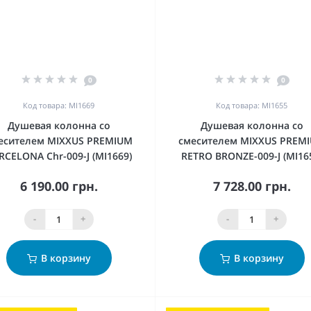
0
0
Код товара: MI1669
Код товара: MI1655
Душевая колонна со
Душевая колонна со
есителем MIXXUS PREMIUM
смесителем MIXXUS PREM
RCELONA Chr-009-J (MI1669)
RETRO BRONZE-009-J (MI16
6 190.00 грн.
7 728.00 грн.
-
+
-
+
В корзину
В корзину