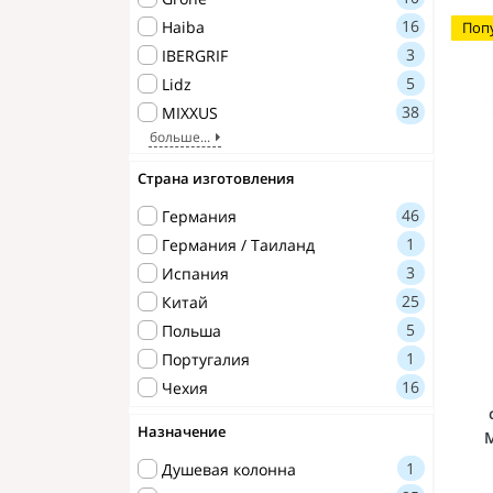
16
Haiba
Поп
Полотенцедержатели
3
IBERGRIF
5
Lidz
Поручни для ванной
38
MIXXUS
Стакан для зубных щеток
больше...
Сушилки для рук
Страна изготовления
46
Германия
Шторки для ванны
1
Германия / Таиланд
Дезинфекторы
3
Испания
25
Китай
Наборы аксессуаров
5
Польша
1
Португалия
16
Чехия
Назначение
M
1
Душевая колонна