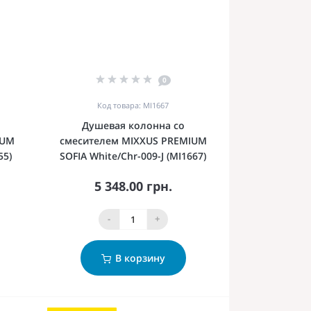
0
Код товара: MI1667
Душевая колонна со
IUM
смесителем MIXXUS PREMIUM
55)
SOFIA White/Chr-009-J (MI1667)
5 348.00 грн.
-
+
В корзину