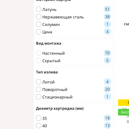
51
Латунь
38
Нержавеющая сталь
см
1
Силумин
4
Цинк
Вид монтажа
70
Настенный
5
Скрытый
Тип излива
4
Литой
20
Поворотный
1
Стационарный
Диаметр картриджа (мм)
Бесп
18
35
13
40