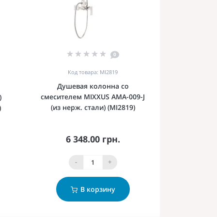
0
Код товара: MI2819
Душевая колонна со
смесителем MIXXUS AMA-009-J
)
(из нерж. стали) (MI2819)
)
6 348.00 грн.
-
+
В корзину