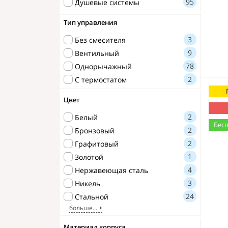
95
Душевые системы
Тип управления
3
Без смесителя
9
Вентильный
78
Однорычажный
2
С термостатом
Цвет
2
Белый
Бесп
2
Бронзовый
2
Графитовый
1
Золотой
4
Нержавеющая сталь
3
Никель
24
Стальной
больше...
Материал корпуса