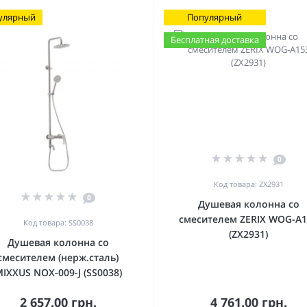
улярный
Популярный
Бесплатная доставка
0
Код товара: ZX2931
0
Душевая колонна со
смесителем ZERIX WOG-A1
Код товара: SS0038
(ZX2931)
Душевая колонна со
смесителем (нерж.сталь)
IXXUS NOX-009-J (SS0038)
2 657.00 грн.
4 761.00 грн.