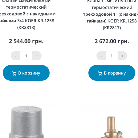
Клапан смесительный
Клапан смесительный
термостатический
термостатический
рехходовой с накидными
трехходовой 1'' (с накид
гайками 3/4 KOER KR.1258
гайками) KOER KR.1258
(KR2818)
(KR2817)
2 544.00 грн.
2 672.00 грн.
-
+
-
+
В корзину
В корзину