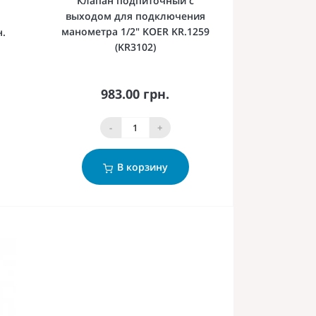
Клапан подпиточный с
выходом для подключения
манометра 1/2" KOER KR.1259
н.
(KR3102)
983.00 грн.
-
+
В корзину