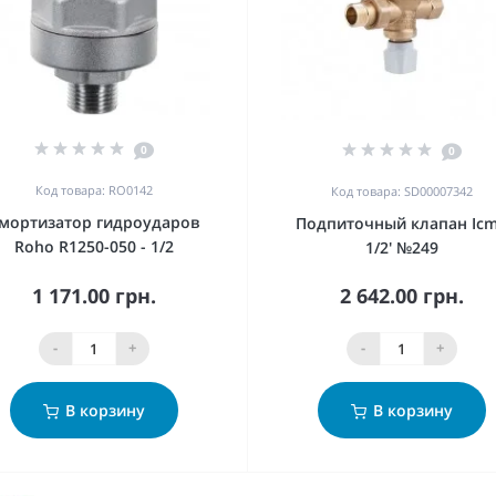
0
0
Код товара: RO0142
Код товара: SD00007342
мортизатор гидроударов
Подпиточный клапан Ic
Roho R1250-050 - 1/2
1/2' №249
1 171.00 грн.
2 642.00 грн.
-
+
-
+
В корзину
В корзину