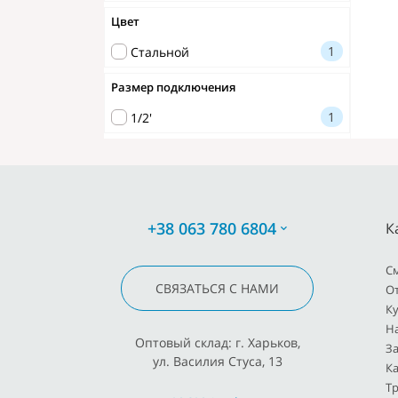
Цвет
Наборы аксессуаров
1
Стальной
Размер подключения
1
1/2'
+38 063 780 6804
К
C
СВЯЗАТЬСЯ С НАМИ
О
К
Н
Оптовый склад: г. Харьков,
З
ул. Василия Стуса, 13
К
Т