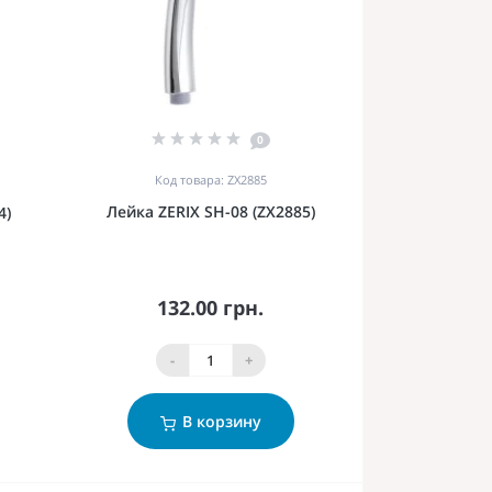
0
Код товара: ZX2885
Лейка ZERIX SH-08 (ZX2885)
4)
132.00 грн.
-
+
В корзину