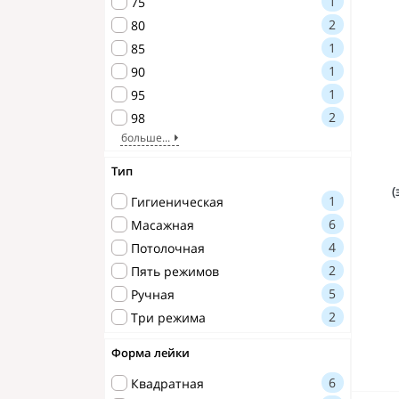
1
75
2
80
1
85
1
90
1
95
2
98
больше...
Тип
1
Гигиеническая
6
Масажная
4
Потолочная
2
Пять режимов
5
Ручная
2
Три режима
Форма лейки
6
Квадратная