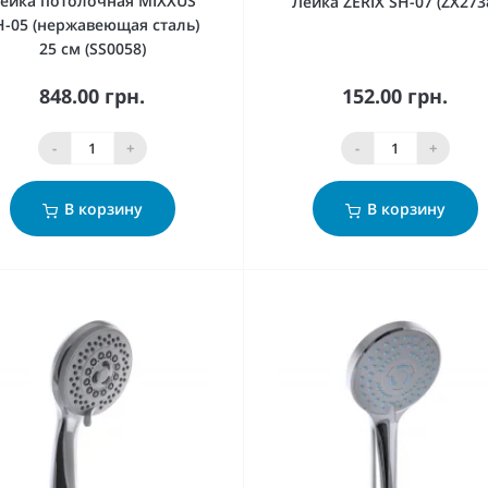
ейка потолочная MIXXUS
Лейка ZERIX SH-07 (ZX273
H-05 (нержавеющая сталь)
25 см (SS0058)
848.00 грн.
152.00 грн.
-
+
-
+
В корзину
В корзину