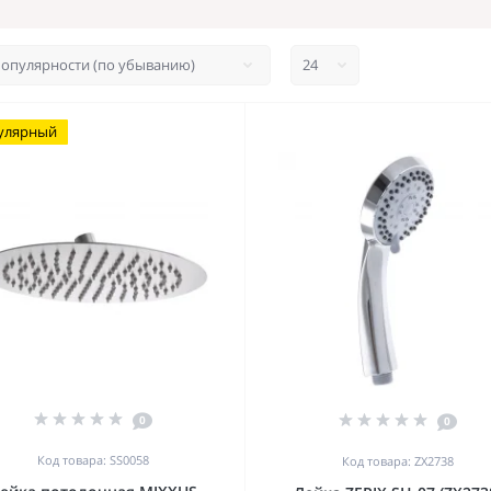
улярный
0
0
Код товара: SS0058
Код товара: ZX2738