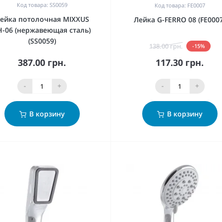
Код товара: SS0059
Код товара: FE0007
ейка потолочная MIXXUS
Лейка G-FERRO 08 (FE0007
H-06 (нержавеющая сталь)
(SS0059)
138.00 грн.
-15%
387.00 грн.
117.30 грн.
-
+
-
+
В корзину
В корзину