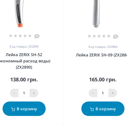
0
0
Код товара: ZX2890
Код товара: ZX2884
Лейка ZERIX SH-52
Лейка ZERIX SH-09 (ZX288
(экономный расход воды)
(ZX2890)
138.00 грн.
165.00 грн.
-
+
-
+
В корзину
В корзину