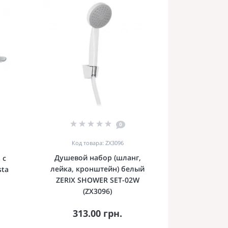
0
Код товара: ZX3096
Душевой набор (шланг,
 с
лейка, кронштейн) белый
sta
ZERIX SHOWER SET-02W
(ZX3096)
313.00 грн.