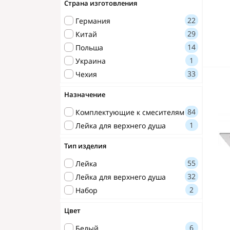
Сушилки для рук
Страна изготовления
22
Германия
Шторки для ванны
29
Китай
Дезинфекторы
14
Польша
1
Украина
Наборы аксессуаров
33
Чехия
Назначение
84
Комплектующие к смесителям
1
Лейка для верхнего душа
Тип изделия
55
Лейка
32
Лейка для верхнего душа
2
Набор
Цвет
6
Белый