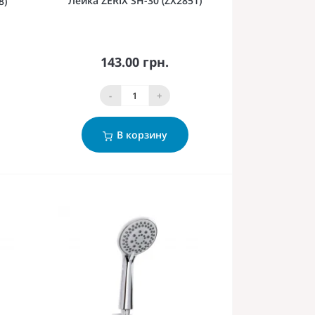
Лейка ZERIX SH-30 (ZX2851)
8)
143.00 грн.
-
+
В корзину