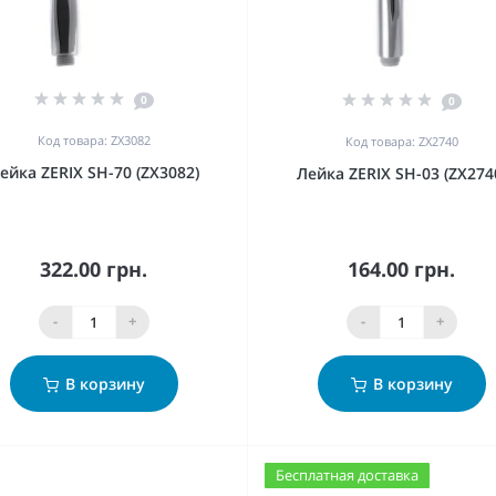
0
0
Код товара: ZX3082
Код товара: ZX2740
ейка ZERIX SH-70 (ZX3082)
Лейка ZERIX SH-03 (ZX274
322.00 грн.
164.00 грн.
-
+
-
+
В корзину
В корзину
Бесплатная доставка