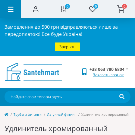
0
0
0
Замовлення до 500 грн відправляються лише за
передоплатою!
Все буде Україна!
Закрыть
+38 063 780 6804
Заказать звонок
Трубы и фитинги
Латунный фитинг
Удлинитель хромированный
Удлинитель хромированный