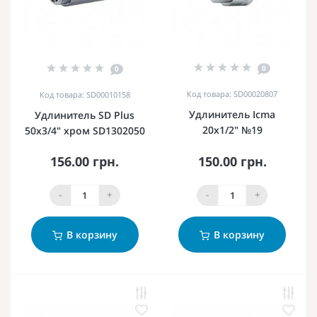
0
0
Код товара: SD00020807
Код товара: SD00010158
Удлинитель Icma
Удлинитель SD Plus
20х1/2" №19
50х3/4" хром SD1302050
156.00 грн.
150.00 грн.
-
+
-
+
В корзину
В корзину