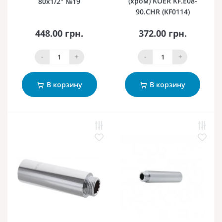
(хром) KOER KF.E08-
80х1/2" №19
90.CHR (KF0114)
448.00 грн.
372.00 грн.
-
+
-
+
В корзину
В корзину