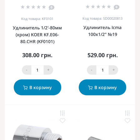
0
0
Код товара: SD00020813
Код товара: KF0101
Удлинитель Icma
Удлинитель 1/2'-80мм
100х1/2" №19
(хром) KOER KF.E06-
80.CHR (KF0101)
308.00 грн.
529.00 грн.
-
+
-
+
В корзину
В корзину