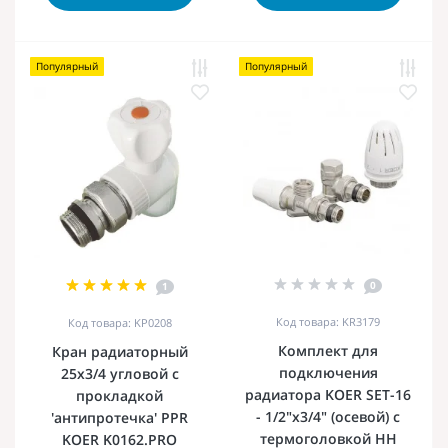
Популярный
Популярный
0
1
Код товара: KR3179
Код товара: KP0208
Комплект для
Кран радиаторный
подключения
25x3/4 угловой с
радиатора KOER SET-16
прокладкой
- 1/2"x3/4" (осевой) с
'антипротечка' PPR
термоголовкой НН
KOER K0162.PRO