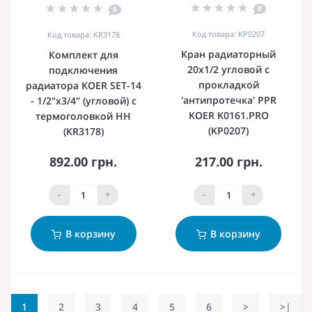
0
0
Код товара: KP0207
Код товара: KR3178
Кран радиаторный
Комплект для
20x1/2 угловой с
подключения
прокладкой
радиатора KOER SET-14
'антипротечка' PPR
- 1/2"x3/4" (угловой) с
KOER K0161.PRO
термоголовкой НН
(KP0207)
(KR3178)
892.00 грн.
217.00 грн.
-
+
-
+
В корзину
В корзину
1
2
3
4
5
6
>
>|