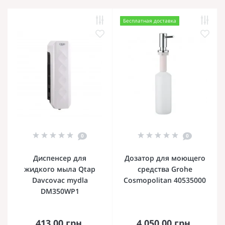
Бесплатная доставка
0
0
Диспенсер для
Дозатор для моющего
жидкого мыла Qtap
средства Grohe
Davcovac mydla
Cosmopolitan 40535000
DM350WP1
413.00 грн.
4 050.00 грн.