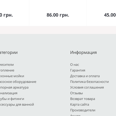
орзину
В корзину
В к
0 грн.
86.00 грн.
45.00
атегории
Информация
месители
О нас
топление
Гарантия
ухонные мойки
Доставка и оплата
асосное оборудование
Политика безопасности
апорная арматура
Условия соглашения
анализация
Отзывы
рубы и фитинги
Возврат товара
сессуары для ванной
Карта сайта
Производители
Акции