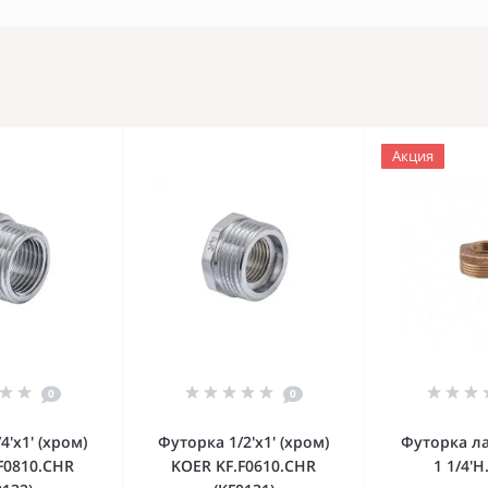
Акция
0
0
4'х1' (хром)
Футорка 1/2'х1' (хром)
Футорка ла
F0810.CHR
KOER KF.F0610.CHR
1 1/4'Н