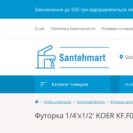
Замовлення до 500 грн відправляються л
О нас
Политика безопасности
Условия соглаш
Опто
Каталог товаров
Трубы и фитинги
Латунный фитинг
Футорка лату
Футорка 1/4'х1/2' KOER KF.F