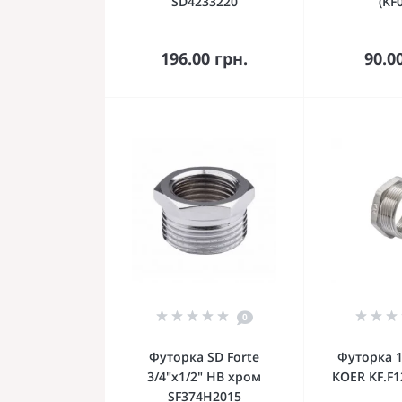
SD4233220
(KF
В корзину
В к
196.00 грн.
90.0
0
Футорка SD Forte
Футорка 1-
3/4"х1/2" НВ хром
KOER KF.F1
SF374H2015