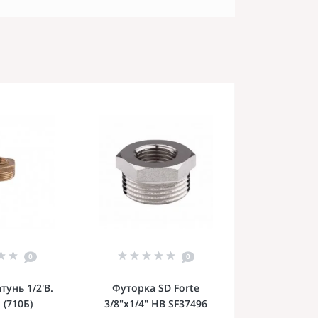
0
0
тунь 1/2'В.
Футорка SD Forte
. (710Б)
3/8"х1/4" НВ SF37496