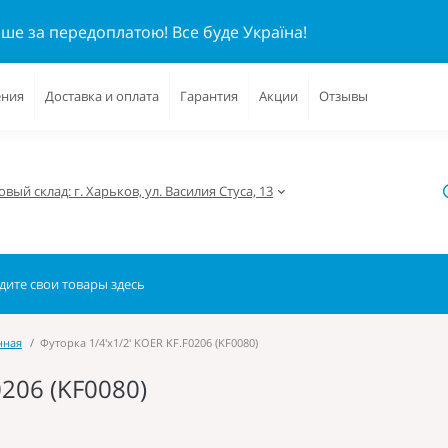
ише за передоплатою!
Все буде Україна!
ения
Доставка и оплата
Гарантия
Акции
Отзывы
вый склад: г. Харьков, ул. Василия Стуса, 13
нная
Футорка 1/4'х1/2' KOER KF.F0206 (KF0080)
0206 (KF0080)