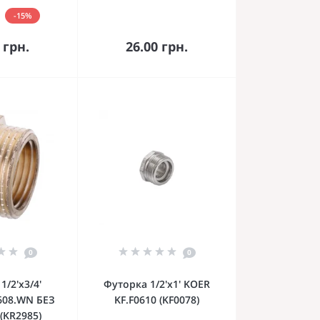
-15%
орзину
В корзину
 грн.
26.00 грн.
0
0
1/2'х3/4'
Футорка 1/2'х1' KOER
608.WN БЕЗ
KF.F0610 (KF0078)
(KR2985)