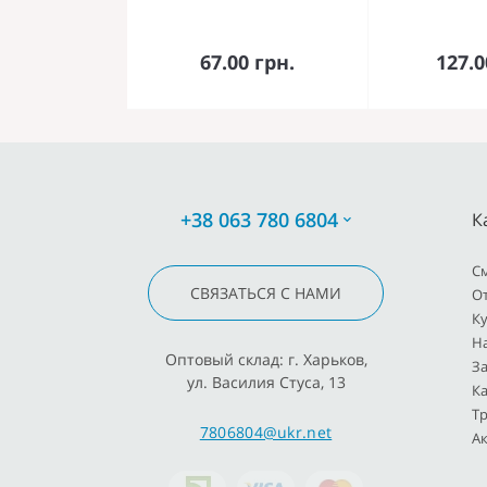
В корзину
В к
67.00 грн.
127.0
+38 063 780 6804
К
C
СВЯЗАТЬСЯ С НАМИ
О
К
Н
Оптовый склад: г. Харьков,
З
ул. Василия Стуса, 13
К
Т
7806804@ukr.net
Ак