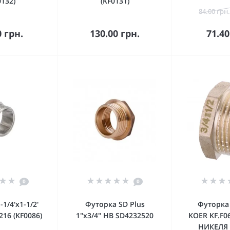
0132)
(KF0131)
84.00 грн.
орзину
В корзину
В к
0 грн.
130.00 грн.
71.40
0
0
1/4'x1-1/2'
Футорка SD Plus
Футорка 
216 (KF0086)
1"х3/4" НВ SD4232520
KOER KF.F0
НИКЕЛЯ 