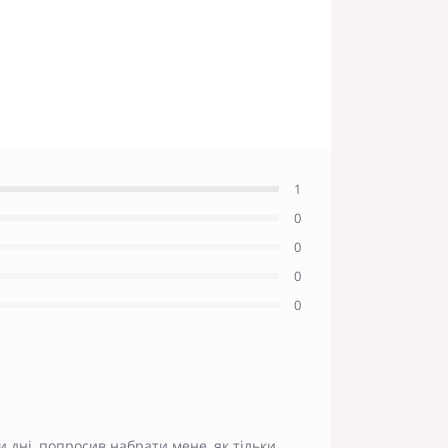
1
0
0
0
0
и дні, попросив набрати мене, як тільки