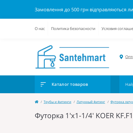
Замовлення до 500 грн відправляються л
О нас
Политика безопасности
Условия соглаш
Опто
Каталог товаров
Трубы и фитинги
Латунный фитинг
Футорка лату
Футорка 1'х1-1/4' KOER KF.F