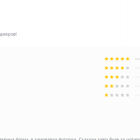
джеров!
дмінна фірма, я замовляла футорки. Сказали завіз буде за чотир