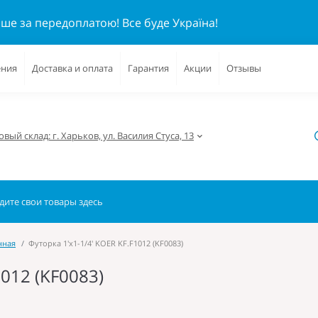
ише за передоплатою!
Все буде Україна!
ения
Доставка и оплата
Гарантия
Акции
Отзывы
вый склад: г. Харьков, ул. Василия Стуса, 13
нная
Футорка 1'х1-1/4' KOER KF.F1012 (KF0083)
1012 (KF0083)