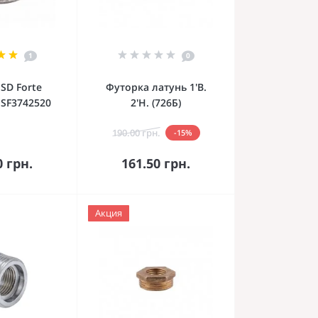
1
0
SD Forte
Футорка латунь 1'В.
 SF3742520
2'Н. (726Б)
190.00 грн.
-15%
орзину
В корзину
0 грн.
161.50 грн.
Акция