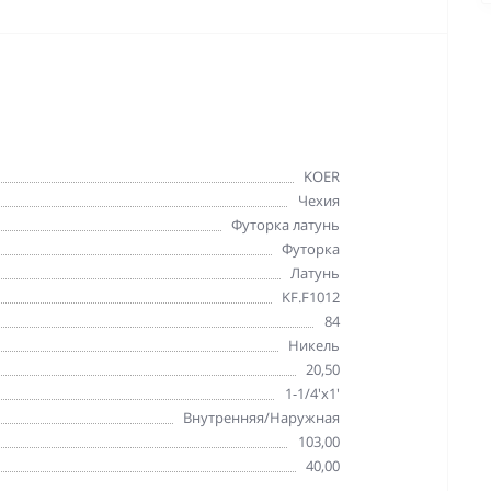
KOER
Чехия
Футорка латунь
Футорка
Латунь
KF.F1012
84
Никель
20,50
1-1/4'х1'
Внутренняя/Наружная
103,00
40,00