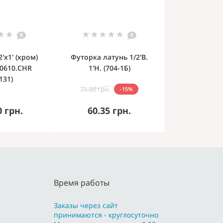
0
0
'х1' (хром)
Футорка латунь 1/2'В.
F0610.CHR
1'Н. (704-1Б)
131)
71.00 грн.
-15%
орзину
В корзину
0 грн.
60.35 грн.
Время работы
Заказы через сайт
принимаются - круглосуточно