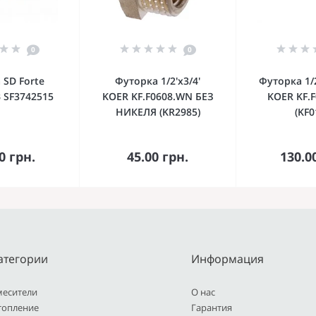
0
0
 SD Forte
Футорка 1/2'х3/4'
Футорка 1/2
В SF3742515
KOER KF.F0608.WN БЕЗ
KOER KF.
НИКЕЛЯ (KR2985)
(KF0
орзину
В корзину
В к
0 грн.
45.00 грн.
130.0
атегории
Информация
месители
О нас
топление
Гарантия