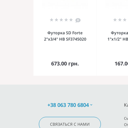
0
Футорка SD Forte
Футорка
2"х3/4" НВ SF3745020
1"х1/2" Н
В корзину
В к
673.00 грн.
167.0
+38 063 780 6804
К
C
СВЯЗАТЬСЯ С НАМИ
О