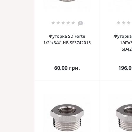
0
Футорка SD Forte
Футорка 
1/2"х3/4" НВ SF3742015
1/4"х
SD42
В корзину
В к
60.00 грн.
196.0