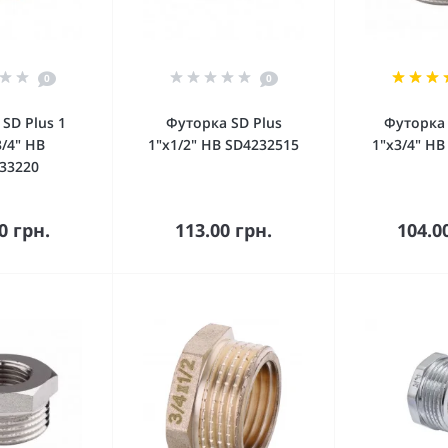
0
0
SD Plus 1
Футорка SD Plus
Футорка 
3/4" НВ
1"х1/2" НВ SD4232515
1"х3/4" НВ
33220
орзину
В корзину
В к
0 грн.
113.00 грн.
104.0