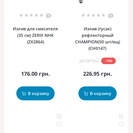
0
0
Излив для смесителя
Излив (гусак)
(35 см) ZERIX NHK
рефлекторный
(ZX2864)
CHAMPION(50 шт/ящ)
(CH0147)
267.00 грн.
-15%
176.00 грн.
226.95 грн.
В корзину
В корзину