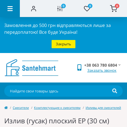
0
0
0
Замовлення до 500 грн відправляються лише за
передоплатою!
Все буде Україна!
Закрыть
+38 063 780 6804
Заказать звонок
Cмесители
Комплектующие к смесителям
Изливы для смесителей
Излив (гусак) плоский EP (30 см)