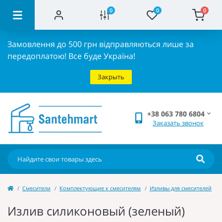
0
0
0
Замовлення до 500 грн відправляються лише за
передоплатою!
Все буде Україна!
Закрыть
+38 063 780 6804
Заказать звонок
Cмесители
Комплектующие к смесителям
Изливы для смесителей
Излив силиконовый (зеленый)