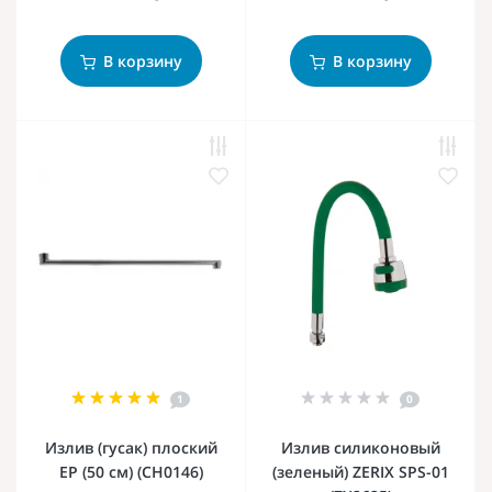
В корзину
В корзину
1
0
Излив (гусак) плоский
Излив силиконовый
EP (50 см) (CH0146)
(зеленый) ZERIX SPS-01