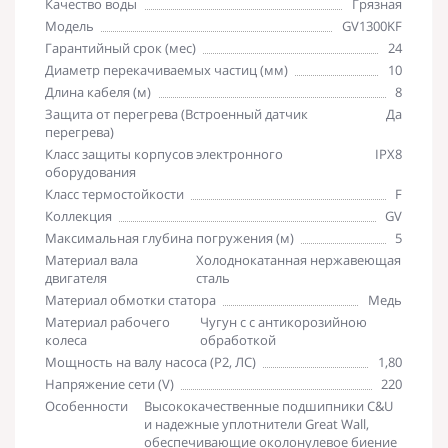
Качество воды
Грязная
Модель
GV1300KF
Гарантийный срок (мес)
24
Диаметр перекачиваемых частиц (мм)
10
Длина кабеля (м)
8
Защита от перегрева (Встроенный датчик
Да
перегрева)
Класс защиты корпусов электронного
IPX8
оборудования
Класс термостойкости
F
Коллекция
GV
Максимальная глубина погружения (м)
5
Материал вала
Холоднокатанная нержавеющая
двигателя
сталь
Материал обмотки статора
Медь
Материал рабочего
Чугун с с антикорозийною
колеса
обработкой
Мощность на валу насоса (P2, ЛС)
1,80
Напряжение сети (V)
220
Особенности
Высококачественные подшипники C&U
и надежные уплотнители Great Wall,
обеспечивающие околонулевое биение