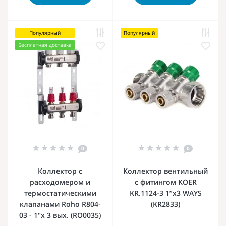
Популярный
Популярный
Бесплатная доставка
0
0
Коллектор с
Коллектор вентильный
расходомером и
с фитингом KOER
термостатическими
KR.1124-3 1”x3 WAYS
клапанами Roho R804-
(KR2833)
03 - 1"х 3 вых. (RO0035)