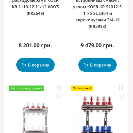
расходомерами KOER
встроенным смесит.
KR.1110-12 1”x12 WAYS
узлом KOER KR.S1012-5
(KR2649)
1"х5 SUS304 и
евроконусами 3/4-16
(KR2938)
8 201.00 грн.
9 479.00 грн.
В корзину
В корзину
Бесплатная доставка
Популярный