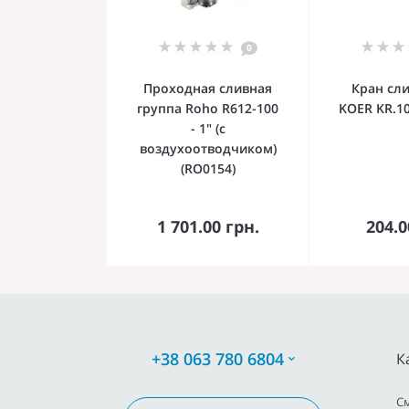
0
Проходная сливная
Кран сли
группа Roho R612-100
KOER KR.10
- 1" (с
воздухоотводчиком)
(RO0154)
В корзину
В к
1 701.00 грн.
204.0
+38 063 780 6804
К
C