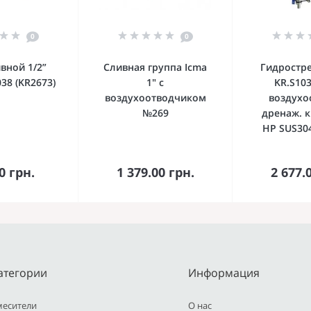
0
0
вной 1/2”
Сливная группа Icma
Гидростр
38 (KR2673)
1" с
KR.S103
воздухоотводчиком
воздухо
№269
дренаж. к
НР SUS304
орзину
В корзину
В к
0 грн.
1 379.00 грн.
2 677.
атегории
Информация
месители
О нас