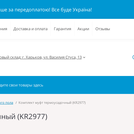
ише за передоплатою!
Все буде Україна!
ения
Доставка и оплата
Гарантия
Акции
Отзывы
вый склад: г. Харьков, ул. Василия Стуса, 13
ого пола
Комплект муфт термоусадочный (KR2977)
ный (KR2977)