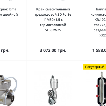
крюк Icma
Кран смесительный
Байпа
мм двойной
трехходовой SD Forte
коллект
1' М30х1,5 с
KR.1023
термоголовкой
трехх
SF362W25
раздел
(KR2
орзину
В корзину
В к
 грн.
3 072.00 грн.
1 588.
Популярный