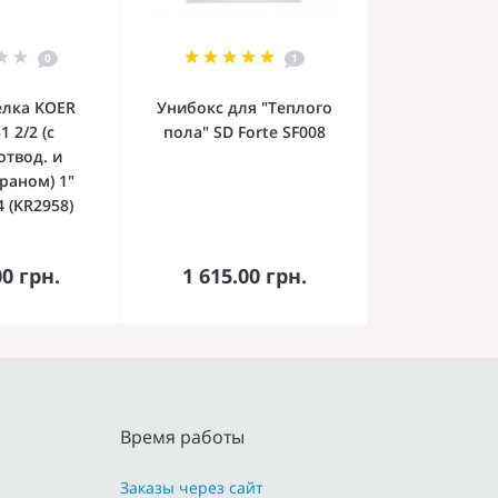
0
1
елка KOER
Унибокс для "Теплого
1 2/2 (с
пола" SD Forte SF008
отвод. и
раном) 1"
 (KR2958)
орзину
В корзину
00 грн.
1 615.00 грн.
Время работы
Заказы через сайт