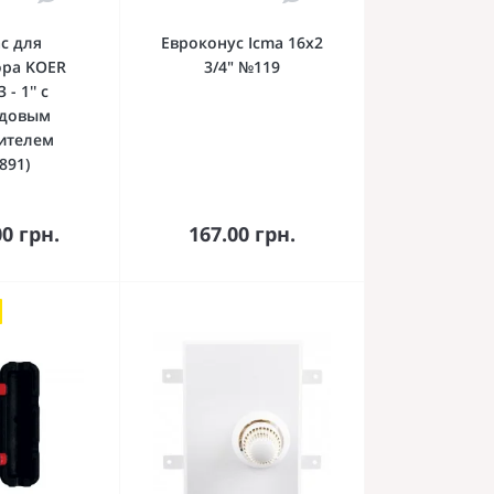
с для
Евроконус Icma 16х2
ора KOER
3/4" №119
 - 1'' с
одовым
ителем
891)
орзину
В корзину
00 грн.
167.00 грн.