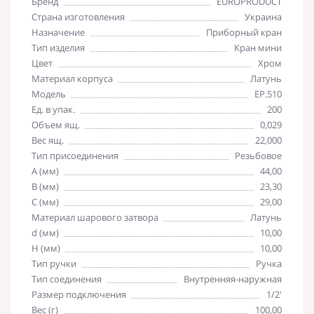
Бренд
EUROPRODUCT
Страна изготовления
Украина
Назначение
Приборный кран
Тип изделия
Кран мини
Цвет
Хром
Материал корпуса
Латунь
Модель
EP.510
Ед. в упак.
200
Объем ящ.
0,029
Вес ящ.
22,000
Тип присоединения
Резьбовое
A (мм)
44,00
B (мм)
23,30
C (мм)
29,00
Материал шарового затвора
Латунь
d (мм)
10,00
H (мм)
10,00
Тип ручки
Ручка
Тип соединения
Внутренняя-наружная
Размер подключения
1/2'
Вес (г)
100,00