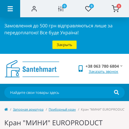
0
0
0
Замовлення до 500 грн відправляються лише за
передоплатою!
Все буде Україна!
Закрыть
+38 063 780 6804
Заказать звонок
Запорная арматура
Приборный кран
Кран "МИНИ" EUROPRODUCT EP.5
Кран "МИНИ" EUROPRODUCT