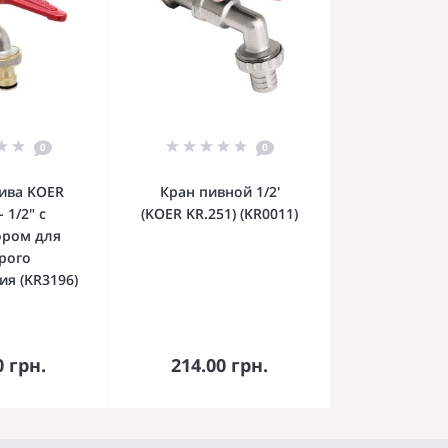
0
0
ива KOER
Кран пивной 1/2'
- 1/2" с
(KOER KR.251) (KR0011)
ором для
рого
я (KR3196)
орзину
В корзину
0 грн.
214.00 грн.