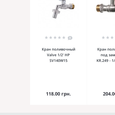
0
Кран поливочный
Кран пол
Valve 1/2' НР
под за
SV140W15
KR.249 - 1
В корзину
В к
118.00 грн.
204.0