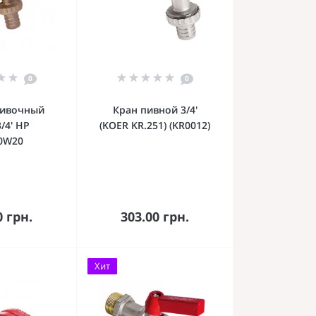
0
0
ливочный
Кран пивной 3/4'
3/4' НР
(KOER KR.251) (KR0012)
0W20
орзину
В корзину
0 грн.
303.00 грн.
Хит