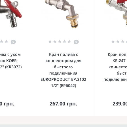
0
0
ива с ухом
Кран полива с
Кран пол
мок KOER
коннектором для
KR.247 
/2" (KR3072)
быстрого
коннект
подключения
быст
EUROPRODUCT EP.3102
подключени
1/2" (EP6042)
орзину
В корзину
В к
0 грн.
267.00 грн.
239.0