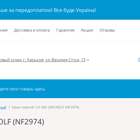
ише за передоплатою!
Все буде Україна!
ения
Доставка и оплата
Гарантия
Акции
Отзывы
вый склад: г. Харьков, ул. Василия Стуса, 13
чный
Кран пивной 1/2' (NF.240) NOLF (NF2974)
OLF (NF2974)