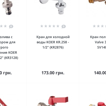
0
0
олива с
Кран для холодной
Кран по
ором для
воды KOER KR.258 -
Valve 
трого
1/2" (KR2876)
SV14
ения KOER
/2" (KR3128)
орзину
В корзину
В к
0 грн.
173.00 грн.
140.0