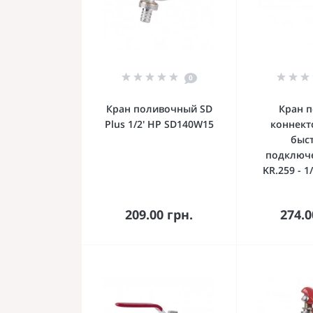
0
Кран поливочный SD
Кран п
Plus 1/2' НР SD140W15
коннект
быс
подключ
KR.259 - 1
В корзину
В к
209.00 грн.
274.0