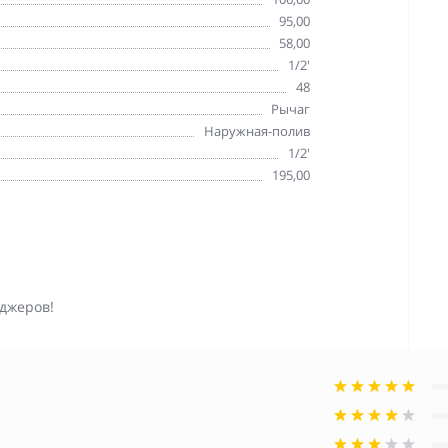
95,00
58,00
1/2'
48
Рычаг
Наружная-полив
1/2'
195,00
джеров!