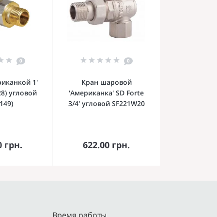
0
0
риканкой 1'
Кран шаровой
28) угловой
'Американка' SD Forte
149)
3/4' угловой SF221W20
орзину
В корзину
0 грн.
622.00 грн.
Время работы