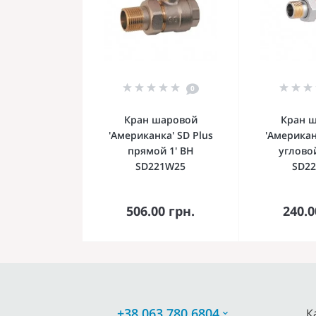
0
Кран шаровой
Кран 
'Американка' SD Plus
'Американ
прямой 1' ВН
угловой
SD221W25
SD2
В корзину
В к
506.00 грн.
240.0
+38 063 780 6804
К