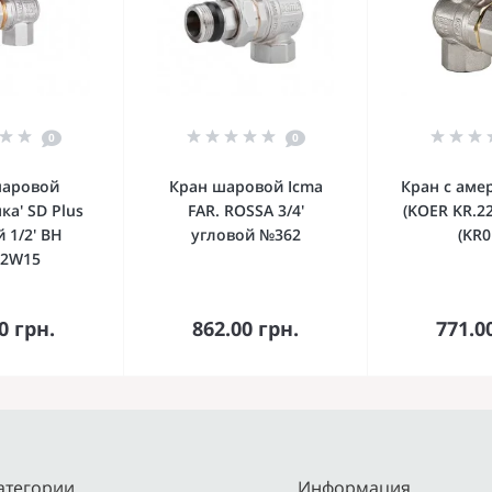
0
0
шаровой
Кран шаровой Icma
Кран с аме
ка' SD Plus
FAR. ROSSA 3/4'
(KOER KR.2
 1/2' ВН
угловой №362
(KR0
22W15
орзину
В корзину
В к
0 грн.
862.00 грн.
771.0
атегории
Информация