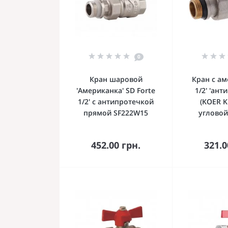
0
Кран шаровой
Кран с а
'Американка' SD Forte
1/2' 'ант
1/2' с антипротечкой
(KOER K
прямой SF222W15
угловой
В корзину
В к
452.00 грн.
321.0