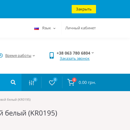
Закрыть
Язык
Личный кабинет
+38 063 780 6804
Время работы
Заказать звонок
0
0
0
0.00 грн.
овой белый (KR0195)
ой белый (KR0195)