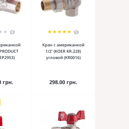
0
1
ериканкой
Кран с американкой
OPRODUCT
1/2' (KOER KR.228)
(EP2953)
угловой (KR0016)
орзину
В корзину
0 грн.
298.00 грн.