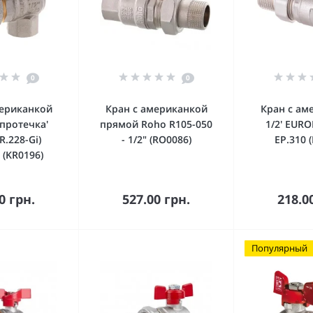
0
0
мериканкой
Кран с американкой
Кран с ам
ипротечка'
прямой Roho R105-050
1/2' EUR
R.228-Gi)
- 1/2" (RO0086)
EP.310 
 (KR0196)
орзину
В корзину
В к
0 грн.
527.00 грн.
218.0
Популярный