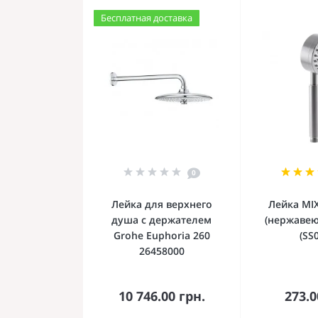
Бесплатная доставка
0
Лейка для верхнего
Лейка MI
душа с держателем
(нержавею
Grohe Euphoria 260
(SS
26458000
В корзину
В к
10 746.00 грн.
273.0