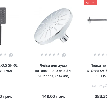
Акция
0
0
XXUS SH-02
Лейка для душа
Лейка по
(MI4752)
потолочная ZERIX SH-
STORM SH-
81 (белая) (ZX4788)
SET (S
451.00 грн
орзину
В корзину
В к
0 грн.
148.00 грн.
383.3