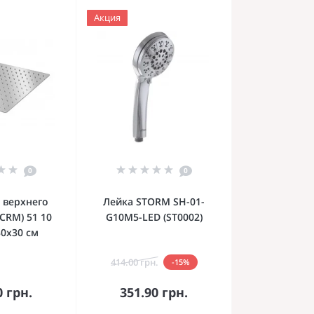
Акция
0
0
 верхнего
Лейка STORM SH-01-
(CRM) 51 10
G10M5-LED (ST0002)
30х30 см
414.00 грн.
-15%
орзину
В корзину
0 грн.
351.90 грн.