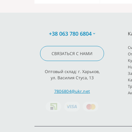
+38 063 780 6804
К
C
СВЯЗАТЬСЯ С НАМИ
О
К
Н
Оптовый склад: г. Харьков,
З
ул. Василия Стуса, 13
К
Т
7806804@ukr.net
Ак