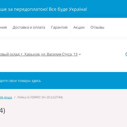
ише за передоплатою!
Все буде Україна!
ения
Доставка и оплата
Гарантия
Акции
Отзывы
вый склад: г. Харьков, ул. Василия Стуса, 13
ля душа
Лейка G-FERRO SH-20 (LE2744)
4)