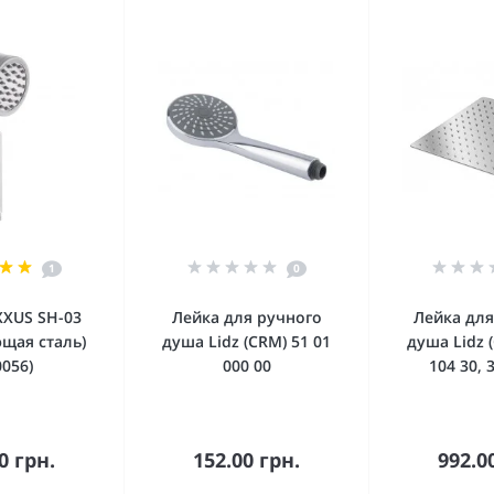
1
0
XXUS SH-03
Лейка для ручного
Лейка для
щая сталь)
душа Lidz (CRM) 51 01
душа Lidz 
0056)
000 00
104 30, 
орзину
В корзину
В к
0 грн.
152.00 грн.
992.0