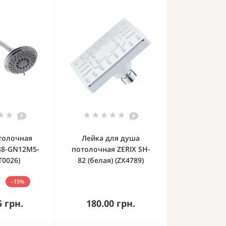
0
0
толочная
Лейка для душа
38-GN12M5-
потолочная ZERIX SH-
T0026)
82 (белая) (ZX4789)
.
-15%
орзину
В корзину
5 грн.
180.00 грн.