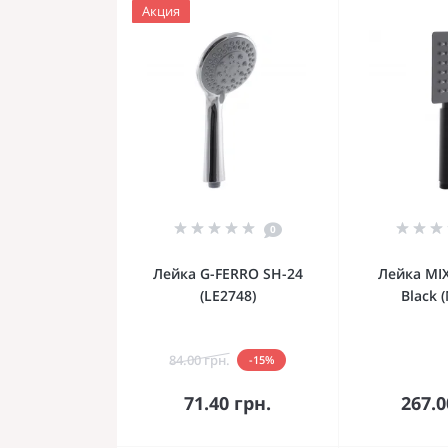
Акция
0
Лейка G-FERRO SH-24
Лейка MI
(LE2748)
Black 
84.00 грн.
-15%
В корзину
В к
71.40 грн.
267.0