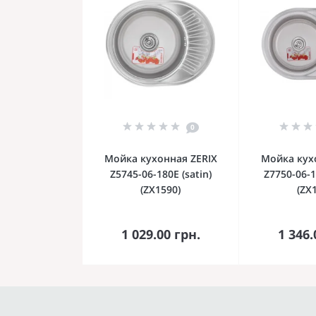
0
Мойка кухонная ZERIX
Мойка кух
Z5745-06-180E (satin)
Z7750-06-1
(ZX1590)
(ZX
В корзину
В к
1 029.00 грн.
1 346.