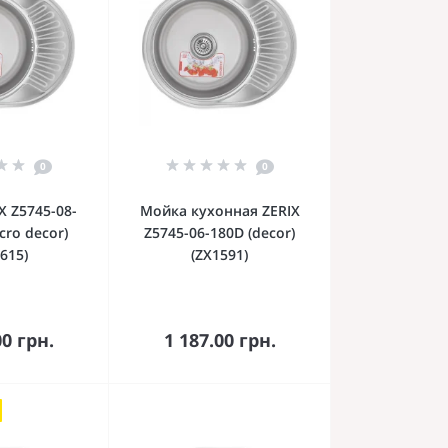
0
0
X Z5745-08-
Мойка кухонная ZERIX
cro decor)
Z5745-06-180D (decor)
615)
(ZX1591)
орзину
В корзину
00 грн.
1 187.00 грн.