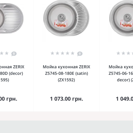
0
0
онная ZERIX
Мойка кухонная ZERIX
Мойка кухо
80D (decor)
Z5745-08-180E (satin)
Z5745-06-1
1595)
(ZX1592)
decor) 
орзину
В корзину
В к
00 грн.
1 073.00 грн.
1 049.