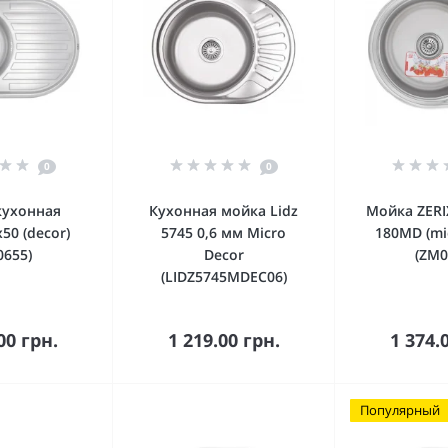
0
0
кухонная
Кухонная мойка Lidz
Мойка ZERI
50 (decor)
5745 0,6 мм Micro
180MD (mi
0655)
Decor
(ZM0
(LIDZ5745MDEC06)
орзину
В корзину
В к
00 грн.
1 219.00 грн.
1 374.
Популярный