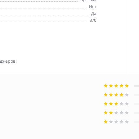
Нет
Да
370
джеров!