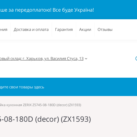
ише за передоплатою!
Все буде Україна!
ения
Доставка и оплата
Гарантия
Акции
Отзывы
вый склад: г. Харьков, ул. Василия Стуса, 13
ка кухонная ZERIX Z5745-08-180D (decor) (ZX1593)
-08-180D (decor) (ZX1593)