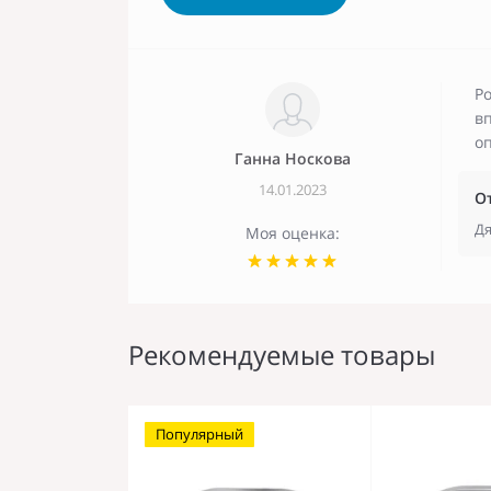
Ро
вп
оп
Ганна Носкова
14.01.2023
О
Дя
Моя оценка:
Рекомендуемые товары
Популярный