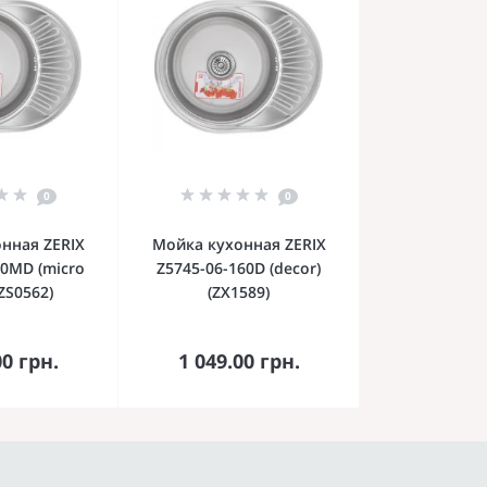
0
0
нная ZERIX
Мойка кухонная ZERIX
60MD (micro
Z5745-06-160D (decor)
(ZS0562)
(ZX1589)
орзину
В корзину
00 грн.
1 049.00 грн.