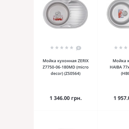
0
Мойка кухонная ZERIX
Мойка 
Z7750-06-180MD (micro
HAIBA 77x
decor) (ZS0564)
(HB
В корзину
В к
1 346.00 грн.
1 957.