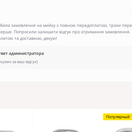
била замовлення на мийку з повною передоплатою, трохи переж
ерше. Попросили залишити відгук про отримання замовлення. Як 
латою та доставкою, дякую!
твет администратора
куємо за ваш відгук)
Популярный