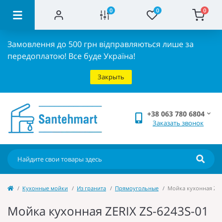
0
0
0
Замовлення до 500 грн відправляються лише за
передоплатою!
Все буде Україна!
Закрыть
+38 063 780 6804
Заказать звонок
Кухонные мойки
Из гранита
Прямоугольные
Мойка кухонная ZERI
Мойка кухонная ZERIX ZS-6243S-01