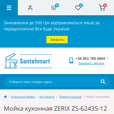
0
0
0
Замовлення до 500 грн відправляються лише за
передоплатою!
Все буде Україна!
Закрыть
+38 063 780 6804
Заказать звонок
Кухонные мойки
Из гранита
Прямоугольные
Мойка кухонная ZERI
Мойка кухонная ZERIX ZS-6243S-12