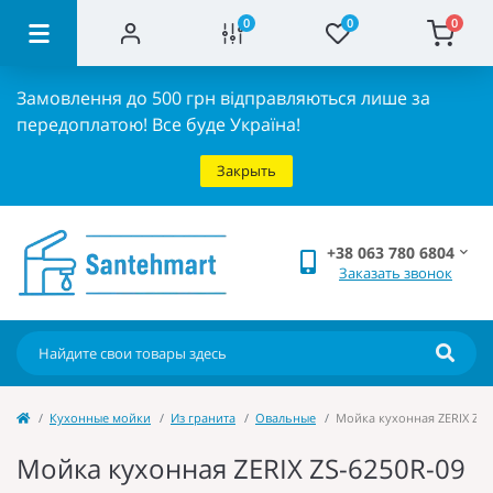
0
0
0
Замовлення до 500 грн відправляються лише за
передоплатою!
Все буде Україна!
Закрыть
+38 063 780 6804
Заказать звонок
Кухонные мойки
Из гранита
Овальные
Мойка кухонная ZERIX ZS-6
Мойка кухонная ZERIX ZS-6250R-09