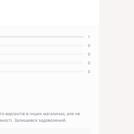
1
0
0
0
0
то варіантів в інших магазинах, але не
явності. Залишився задоволений.