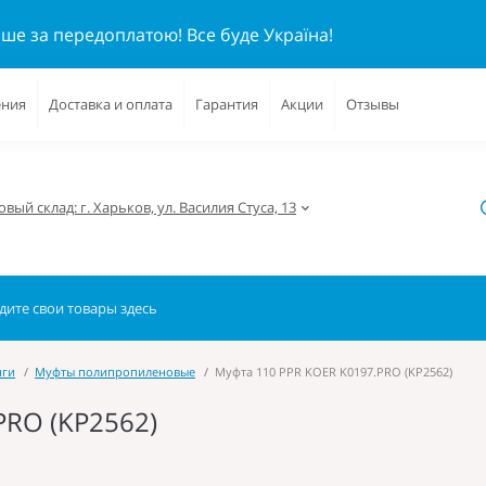
ише за передоплатою!
Все буде Україна!
ения
Доставка и оплата
Гарантия
Акции
Отзывы
вый склад: г. Харьков, ул. Василия Стуса, 13
нги
Муфты полипропиленовые
Муфта 110 PPR KOER K0197.PRO (KP2562)
PRO (KP2562)