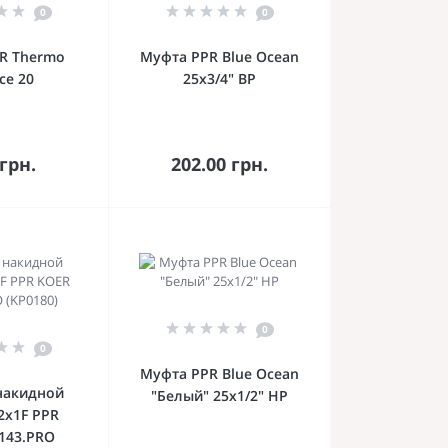
0
0
R Thermo
Муфта PPR Blue Ocean
nce 20
25х3/4" ВР
орзину
В корзину
 грн.
202.00 грн.
0
0
Муфта PPR Blue Ocean
накидной
"Белый" 25х1/2" НР
2x1F PPR
143.PRO