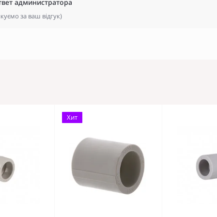
твет администратора
куємо за ваш відгук)
Хит