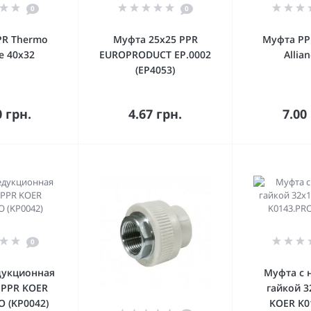
0
0
PR Thermo
Муфта 25x25 PPR
Муфта PP
ce 40х32
EUROPRODUCT EP.0002
Allia
(EP4053)
орзину
В корзину
В к
0 грн.
4.67 грн.
7.00
0
дукционная
Муфта с 
 PPR KOER
гайкой 3
O (KP0042)
KOER K0