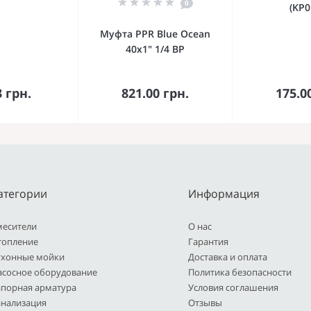
0
(KP0
Муфта PPR Blue Ocean
40х1" 1/4 ВР
орзину
В корзину
В к
3 грн.
821.00 грн.
175.0
атегории
Информация
месители
О нас
топление
Гарантия
ухонные мойки
Доставка и оплата
асосное оборудование
Политика безопасности
апорная арматура
Условия соглашения
анализация
Отзывы