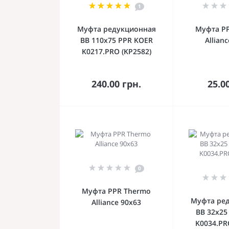
1
Муфта редукционная
Муфта P
ВВ 110x75 PPR KOER
Allian
K0217.PRO (KP2582)
В корзину
В к
240.00 грн.
25.0
0
Муфта PPR Thermo
Муфта ре
Alliance 90х63
ВВ 32x25
K0034.PR