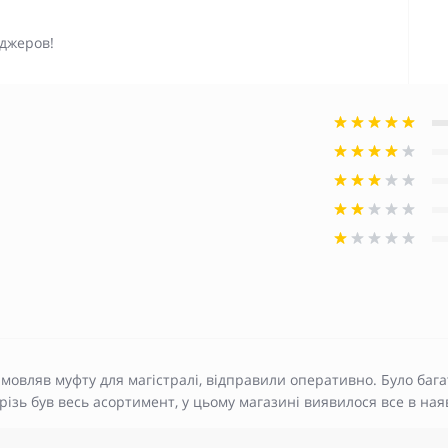
джеров!
мовляв муфту для магістралі, відправили оперативно. Було бага
різь був весь асортимент, у цьому магазині виявилося все в на