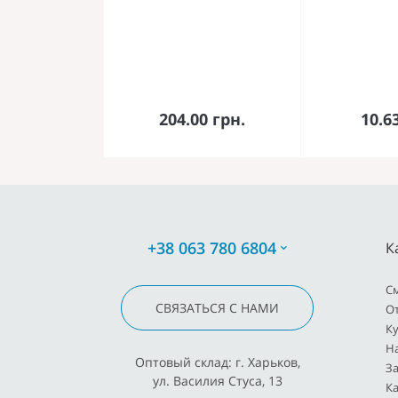
В корзину
В к
204.00 грн.
10.6
+38 063 780 6804
К
C
СВЯЗАТЬСЯ С НАМИ
О
К
Н
Оптовый склад: г. Харьков,
З
ул. Василия Стуса, 13
К