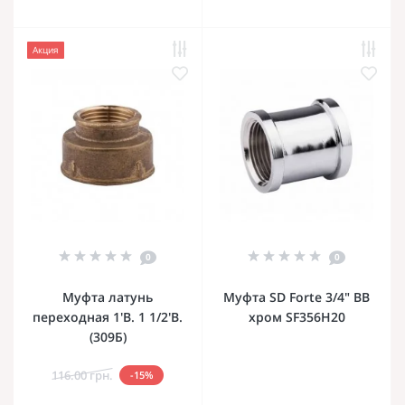
Акция
0
0
Муфта латунь
Муфта SD Forte 3/4" ВВ
переходная 1'В. 1 1/2'В.
хром SF356H20
(309Б)
116.00 грн.
-15%