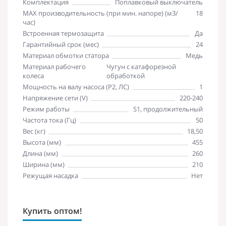
Комплектация
Поплавковый выключатель
MAX производительность (при мин. напоре) (м3/
18
час)
Встроенная термозащита
Да
Гарантийный срок (мес)
24
Материал обмотки статора
Медь
Материал рабочего
Чугун с катафорезной
колеса
обработкой
Мощность на валу насоса (P2, ЛС)
1
Напряжение сети (V)
220-240
Режим работы
S1, продолжительный
Частота тока (Гц)
50
Вес (кг)
18,50
Высота (мм)
455
Длина (мм)
260
Ширина (мм)
210
Режущая насадка
Нет
Купить оптом!