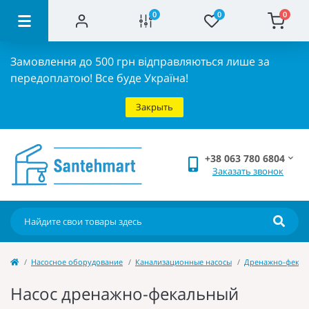
0
0
0
Замовлення до 500 грн відправляються лише за
передоплатою!
Все буде Україна!
Закрыть
+38 063 780 6804
Заказать звонок
Насосное оборудование
Канализационные насосы
Дренажно-фекал
Насос дренажно-фекальный