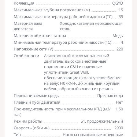
Коллекция
QGYD
Максимальная глубина погружения (м)
15
Максимальная температура рабочей жидкости (°С)
35
Материал вала
Холоднокатанная нержавеющая
двигателя
сталь
Материал обмотки статора
Медь
Минимальная температура рабочей жидкости (°С)
4
Напряжение сети (V)
220
Особенности
Асинхронный маслозаполненный
двигатель; высококачественные
подшипники C&U и надежные
уплотнители Great Wall,
обеспечивающие околонулевое биение
на валу; H07RN-F, 3-х жильный круглый
кабель; обратный клапан из резины
Перекачиваемые среды
Пресная вода
Плавный пуск двигателя
Нет
Производительность при максимальном КПД (м3/
1,50
час)
Режим работы
S1, продолжительный
Скорость (об/мин)
2900
Тип
Насосы скважинные шнековые