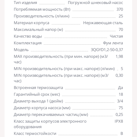
Тип изделия
Погружной шнековый насос
Потребляемая мощность (Вт)
370
Производительность (л/мин)
25
Материал корпуса
Нержавеющая сталь
Максимальный напор (м)
70
Качество воды
Чистая
Комплектация
Фум лента
Модель
3QGYD1,2-50-0,37
MAX производительность (при мин. напоре) (м3/
1,98
час)
MIN производительность (при макс. напоре) (л/мин)
5
MIN производительность (при макс. напоре) (м3/
0,30
час)
Встроенная термозащита
Да
Гарантийный срок (мес)
18
Диаметр выхода 1 (дюйм)
3/4
Диаметр корпуса насоса (мм)
75
Диаметр перекачиваемых частиц (мм)
0,25
Класс защиты корпусов электронного
IPX8
оборудования
Класс термостойкости
B