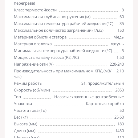
перегрева)
Класс термостойкости
B
Максимальная глубина погружения (м)
60
Максимальная температура рабочей жидкости (°С)
35
Максимальное количество загрязнений (г/м3)
150
Материал обмотки статора
Медь
Материал оголовка
латунь
Минимальная температура рабочей жидкости (°С)
5
Мощность на валу насоса (P2, ЛС)
1,50
Напряжение сети (V)
220-240
Производительность при максимальном КПД (м3/
2,10
час)
Режим работы
S1, продолжительный
Скорость (об/мин)
2850
Тип
Насосы скважинные центробежные
Упаковка
Картонная коробка
Частота тока (Гц)
50
Вес (кг)
25,60
Высота (мм)
180
Длина (мм)
1450
Ширина (мм)
110