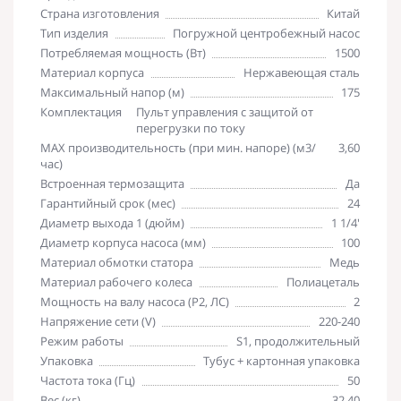
Страна изготовления
Китай
Тип изделия
Погружной центробежный насос
Потребляемая мощность (Вт)
1500
Материал корпуса
Нержавеющая сталь
Максимальный напор (м)
175
Комплектация
Пульт управления с защитой от
перегрузки по току
MAX производительность (при мин. напоре) (м3/
3,60
час)
Встроенная термозащита
Да
Гарантийный срок (мес)
24
Диаметр выхода 1 (дюйм)
1 1/4'
Диаметр корпуса насоса (мм)
100
Материал обмотки статора
Медь
Материал рабочего колеса
Полиацеталь
Мощность на валу насоса (P2, ЛС)
2
Напряжение сети (V)
220-240
Режим работы
S1, продолжительный
Упаковка
Тубус + картонная упаковка
Частота тока (Гц)
50
Вес (кг)
32,40