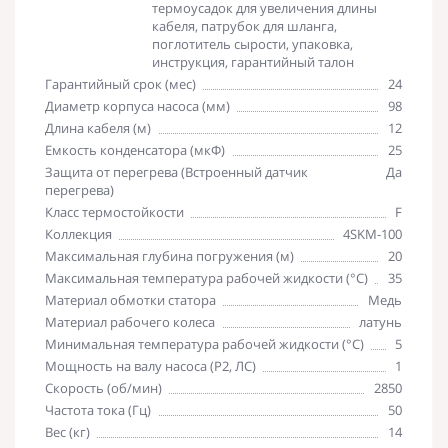
термоусадок для увеличения длины
кабеля, патрубок для шланга,
поглотитель сырости, упаковка,
инструкция, гарантийный талон
Гарантийный срок (мес)
24
Диаметр корпуса насоса (мм)
98
Длина кабеля (м)
12
Емкость конденсатора (мкФ)
25
Защита от перегрева (Встроенный датчик
Да
перегрева)
Класс термостойкости
F
Коллекция
4SKM-100
Максимальная глубина погружения (м)
20
Максимальная температура рабочей жидкости (°С)
35
Материал обмотки статора
Медь
Материал рабочего колеса
латунь
Минимальная температура рабочей жидкости (°С)
5
Мощность на валу насоса (P2, ЛС)
1
Скорость (об/мин)
2850
Частота тока (Гц)
50
Вес (кг)
14