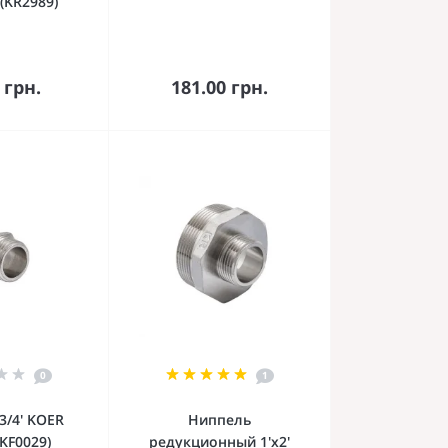
(KR2989)
орзину
В корзину
 грн.
181.00 грн.
0
1
3/4' KOER
Ниппель
(KF0029)
редукционный 1'x2'