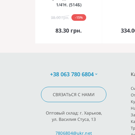
1/4'Н. (514Б)
98.00 грн.
-15%
В корзину
В к
83.30 грн.
334.0
+38 063 780 6804
К
C
СВЯЗАТЬСЯ С НАМИ
О
К
Н
Оптовый склад: г. Харьков,
З
ул. Василия Стуса, 13
К
Т
7806804@ukr.net
Ак