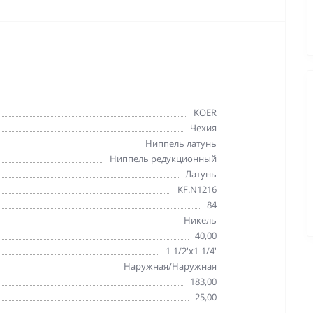
KOER
Чехия
Ниппель латунь
Ниппель редукционный
Латунь
KF.N1216
84
Никель
40,00
1-1/2'х1-1/4'
Наружная/Наружная
183,00
25,00