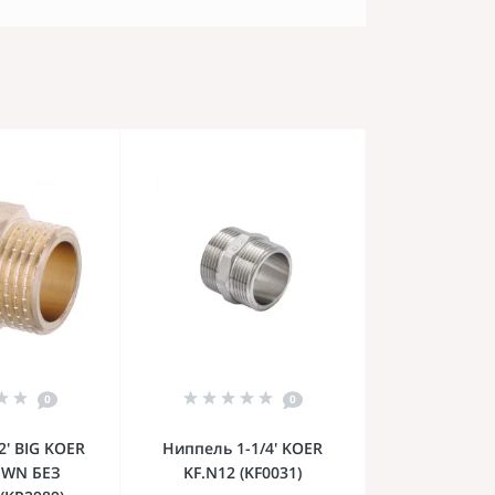
0
0
2' BIG KOER
Ниппель 1-1/4' KOER
.WN БЕЗ
KF.N12 (KF0031)