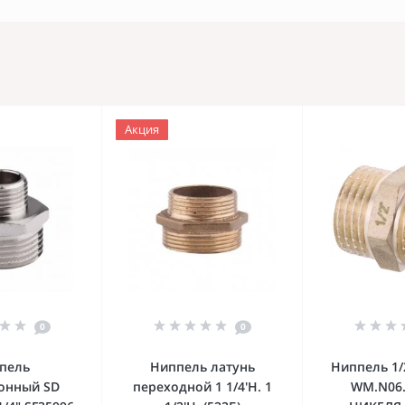
Акция
0
0
пель
Ниппель латунь
Ниппель 1/
онный SD
переходной 1 1/4'Н. 1
WM.N06