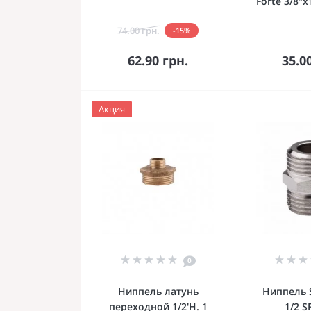
Forte 3/8"х
74.00 грн.
-15%
В корзину
В к
62.90 грн.
35.0
Акция
0
Ниппель латунь
Ниппель S
переходной 1/2'Н. 1
1/2 S