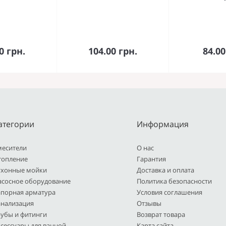
орзину
В корзину
В к
0 грн.
104.00 грн.
84.00
атегории
Информация
месители
О нас
топление
Гарантия
ухонные мойки
Доставка и оплата
асосное оборудование
Политика безопасности
апорная арматура
Условия соглашения
анализация
Отзывы
рубы и фитинги
Возврат товара
сессуары для ванной
Карта сайта