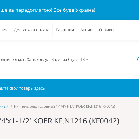
ише за передоплатою!
Все буде Україна!
ения
Доставка и оплата
Гарантия
Акции
Отзывы
вый склад: г. Харьков, ул. Василия Стуса, 13
унный
Ниппель редукционный 1-1/4'x1-1/2' KOER KF.N1216 (KF0042)
'x1-1/2' KOER KF.N1216 (KF0042)