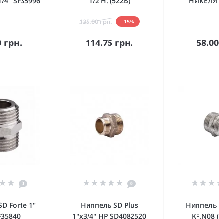
1/4" SF35996
1/2'Н. (522Б)
НИКЕЛЯ 
135.00 грн.
-15%
орзину
В корзину
В к
0 грн.
114.75 грн.
58.00
0
0
D Forte 1"
Ниппель SD Plus
Ниппель 
F35840
1"х3/4" НР SD4082520
KF.N08 