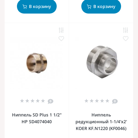
В корзину
В корзину
0
0
Ниппель SD Plus 1 1/2"
Ниппель
НР SD4074040
редукционный 1-1/4'x2'
KOER KF.N1220 (KF0046)