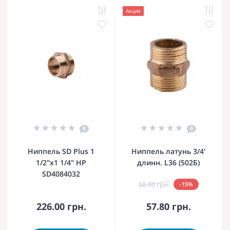
Акция
0
0
Ниппель SD Plus 1
Ниппель латунь 3/4'
1/2"х1 1/4" НР
длинн. L36 (502Б)
SD4084032
68.00 грн.
-15%
226.00 грн.
57.80 грн.