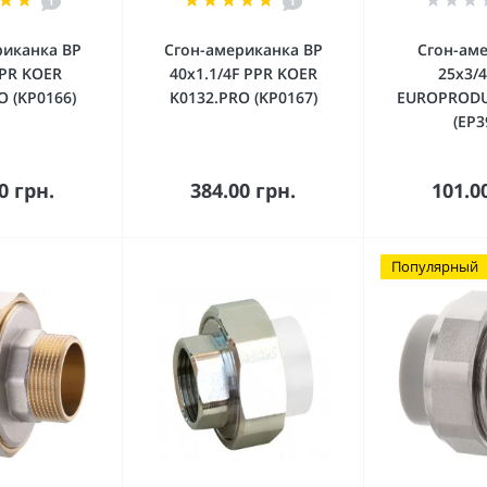
1
1
риканка ВР
Сгон-американка ВР
Сгон-ам
PPR KOER
40x1.1/4F PPR KOER
25x3/
O (KP0166)
K0132.PRO (KP0167)
EUROPRODU
(EP3
орзину
В корзину
В к
0 грн.
384.00 грн.
101.0
Популярный