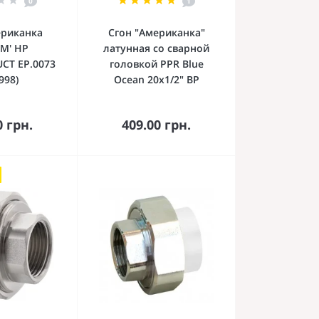
0
1
ериканка
Сгон "Американка"
4M' НР
латунная со сварной
CT EP.0073
головкой PPR Blue
998)
Ocean 20х1/2" ВР
орзину
В корзину
0 грн.
409.00 грн.