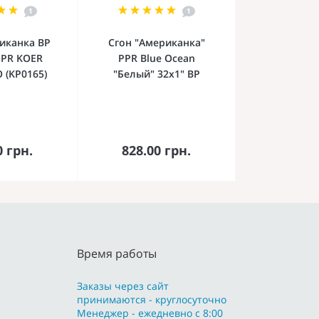
1
1
иканка ВР
Сгон "Американка"
PPR KOER
PPR Blue Ocean
 (KP0165)
"Белый" 32х1" ВР
орзину
В корзину
0 грн.
828.00 грн.
Время работы
Заказы через сайт
принимаются - круглосуточно
Менеджер - ежедневно с 8:00