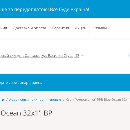
ише за передоплатою!
Все буде Україна!
ения
Доставка и оплата
Гарантия
Акции
Отзывы
вый склад: г. Харьков, ул. Василия Стуса, 13
нги
Американки полипропиленовые
Сгон "Американка" PPR Blue Ocean 32х1"
 Ocean 32х1" ВР