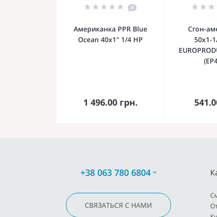
0
Американка PPR Blue
Сгон-ам
Ocean 40х1" 1/4 НР
50x1-1
EUROPRODU
(EP
В корзину
В к
1 496.00 грн.
541.0
+38 063 780 6804
К
C
СВЯЗАТЬСЯ С НАМИ
О
К