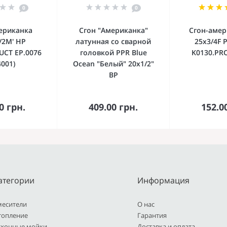
0
0
ериканка
Сгон "Американка"
Сгон-амер
/2M' НР
латунная со сварной
25x3/4F 
CT EP.0076
головкой PPR Blue
K0130.PRO
4001)
Ocean "Белый" 20х1/2"
ВР
орзину
В корзину
В к
0 грн.
409.00 грн.
152.0
атегории
Информация
месители
О нас
топление
Гарантия
ухонные мойки
Доставка и оплата