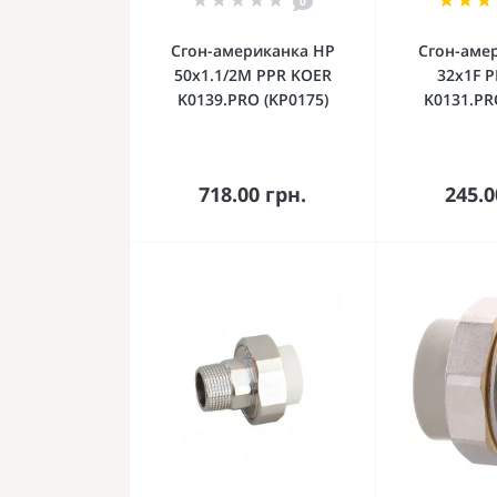
0
Сгон-американка НР
Сгон-аме
50x1.1/2M PPR KOER
32x1F 
K0139.PRO (KP0175)
K0131.PR
В корзину
В к
718.00 грн.
245.0