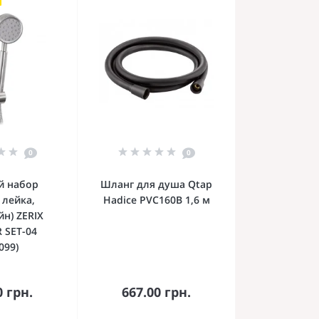
0
0
й набор
Шланг для душа Qtap
 лейка,
Hadice PVC160B 1,6 м
н) ZERIX
 SET-04
099)
орзину
В корзину
0 грн.
667.00 грн.