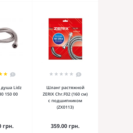
1
0
 душа Lidz
Шланг растяжной
30 150 00
ZERIX Chr.F02 (160 см)
с подшипником
(ZX0113)
орзину
В корзину
0 грн.
359.00 грн.