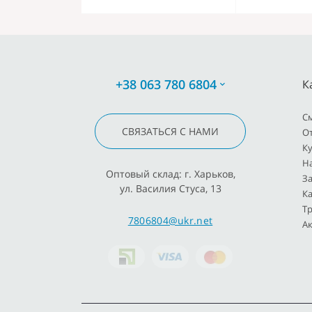
+38 063 780 6804
К
C
СВЯЗАТЬСЯ С НАМИ
О
К
Н
Оптовый склад: г. Харьков,
З
ул. Василия Стуса, 13
К
Т
7806804@ukr.net
Ак