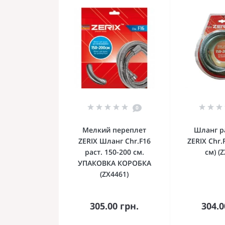
0
Мелкий переплет
Шланг р
ZERIX Шланг Chr.F16
ZERIX Chr.
раст. 150-200 см.
см) (
УПАКОВКА КОРОБКА
(ZX4461)
В корзину
В к
305.00 грн.
304.0