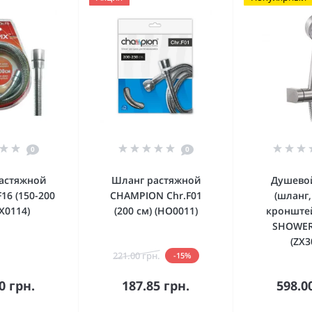
0
0
астяжной
Шланг растяжной
Душево
F16 (150-200
CHAMPION Chr.F01
(шланг,
ZX0114)
(200 см) (HO0011)
кронштей
SHOWER
(ZX3
221.00 грн.
-15%
орзину
В корзину
В к
0 грн.
187.85 грн.
598.0