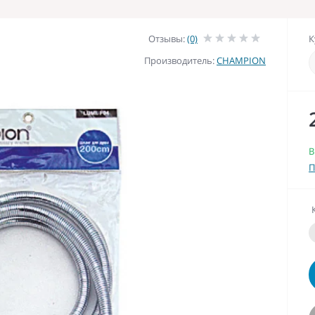
Отзывы:
(0)
К
Производитель:
CHAMPION
В
П