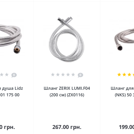
0
0
 душа Lidz
Шланг ZERIX LUMI.F04
Шланг для
 01 175 00
(200 см) (ZX0116)
(NKS) 50 
орзину
В корзину
В к
0 грн.
267.00 грн.
199.0