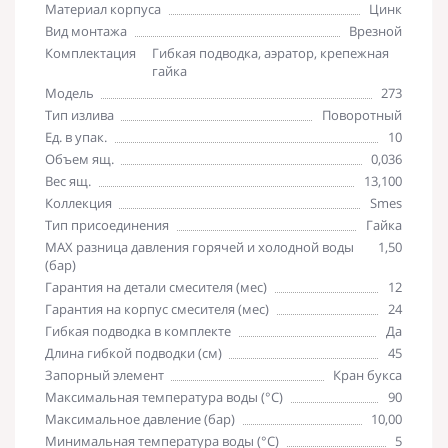
Материал корпуса
Цинк
Вид монтажа
Врезной
Комплектация
Гибкая подводка, аэратор, крепежная
гайка
Модель
273
Тип излива
Поворотный
Ед. в упак.
10
Объем ящ.
0,036
Вес ящ.
13,100
Коллекция
Smes
Тип присоединения
Гайка
MAX разница давления горячей и холодной воды
1,50
(бар)
Гарантия на детали смесителя (мес)
12
Гарантия на корпус смесителя (мес)
24
Гибкая подводка в комплекте
Да
Длина гибкой подводки (см)
45
Запорный элемент
Кран букса
Максимальная температура воды (°C)
90
Максимальное давление (бар)
10,00
Минимальная температура воды (°C)
5