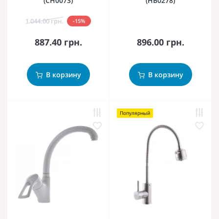
(CH0073)
(HB0278)
1 044.00 грн.
-15%
887.40 грн.
896.00 грн.
В корзину
В корзину
Популярный