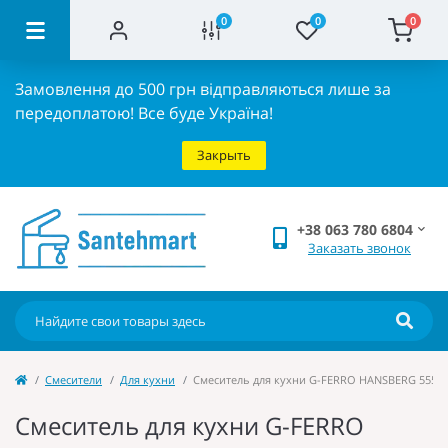
0
0
0
Замовлення до 500 грн відправляються лише за
передоплатою!
Все буде Україна!
Закрыть
+38 063 780 6804
Заказать звонок
Cмесители
Для кухни
Смеситель для кухни G-FERRO HANSBERG 555-Z 
Смеситель для кухни G-FERRO