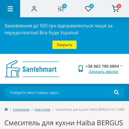
0
0
0
Замовлення до 500 грн відправляються лише за
передоплатою!
Все буде Україна!
Закрыть
+38 063 780 6804
Заказать звонок
Cмесители
Для кухни
Смеситель для кухни Haiba BERGUS 011 (HB0024
Смеситель для кухни Haiba BERGUS