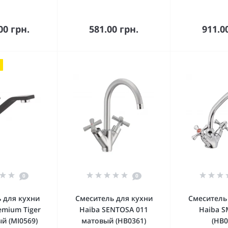
орзину
В корзину
В к
00 грн.
581.00 грн.
911.0
0
0
 для кухни
Смеситель для кухни
Смеситель
emium Tiger
Haiba SENTOSA 011
Haiba S
й (MI0569)
матовый (HB0361)
(HB0