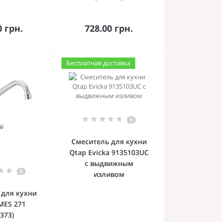
орзину
В корзину
0 грн.
728.00 грн.
Бесплатная доставка
0
Смеситель для кухни
Qtap Evicka 9135103UC
с выдвижным
0
изливом
 для кухни
MES 271
373)