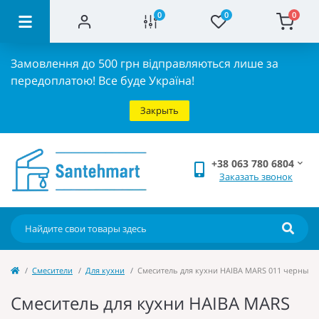
0
0
0
Замовлення до 500 грн відправляються лише за
передоплатою!
Все буде Україна!
Закрыть
+38 063 780 6804
Заказать звонок
Cмесители
Для кухни
Смеситель для кухни HAIBA MARS 011 черный (
Смеситель для кухни HAIBA MARS