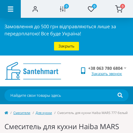
0
0
0
Замовлення до 500 грн відправляються лише за
передоплатою!
Все буде Україна!
Закрыть
+38 063 780 6804
Заказать звонок
Cмесители
Для кухни
Смеситель для кухни Haiba MARS 777 белый (H
Смеситель для кухни Haiba MARS