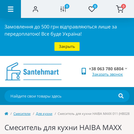
0
0
0
Замовлення до 500 грн відправляються лише за
передоплатою!
Все буде Україна!
Закрыть
+38 063 780 6804
Заказать звонок
Cмесители
Для кухни
Смеситель для кухни HAIBA MAXX 011 (HB0283)
Смеситель для кухни HAIBA MAXX