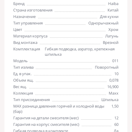
Бренд
Haiba
Страна изготовления
Китай
Назначение
Для кухни
Тип управления
Однорычажный
Цвет
Хром
Материал корпуса
Латунь
Вид монтажа
Врезной
Комплектация
Гибкая подводка, аэратор, крепежная
шпилька
Модель
011
Тип излива
Поворотный
Ед. в упак.
10
Объем ящ.
0,078
Вес ящ.
16,900
Коллекция
Maxx
Тип присоединения
Шпилька
MAX разница давления горячей и холодной воды
1,50
(бар)
Гарантия на детали смесителя (мес)
12
Гарантия на корпус смесителя (мес)
60
Гибкая подводка в комплекте
Да