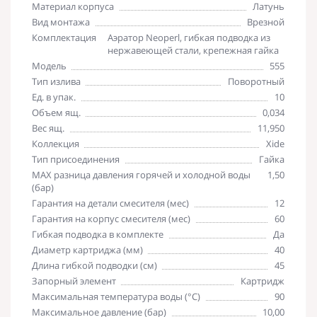
Материал корпуса
Латунь
Вид монтажа
Врезной
Комплектация
Аэратор Neoperl, гибкая подводка из
нержавеющей стали, крепежная гайка
Модель
555
Тип излива
Поворотный
Ед. в упак.
10
Объем ящ.
0,034
Вес ящ.
11,950
Коллекция
Xide
Тип присоединения
Гайка
MAX разница давления горячей и холодной воды
1,50
(бар)
Гарантия на детали смесителя (мес)
12
Гарантия на корпус смесителя (мес)
60
Гибкая подводка в комплекте
Да
Диаметр картриджа (мм)
40
Длина гибкой подводки (см)
45
Запорный элемент
Картридж
Максимальная температура воды (°C)
90
Максимальное давление (бар)
10,00