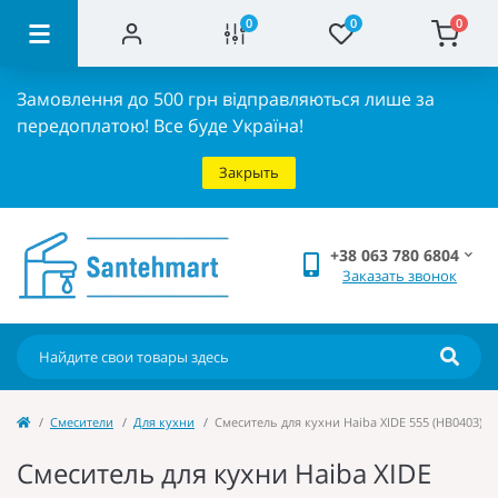
0
0
0
Замовлення до 500 грн відправляються лише за
передоплатою!
Все буде Україна!
Закрыть
+38 063 780 6804
Заказать звонок
Cмесители
Для кухни
Смеситель для кухни Haiba XIDE 555 (HB0403)
Смеситель для кухни Haiba XIDE