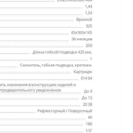
1,43
1,23
Врезной
325
65х365х165
36 месяцев
250
Длина гибкой подводки 425 мм.
1
Смеситель, гибкая подводка, крепежи.
Картридж
014 04
сить изменения в конструкцию изделий и
 предварительного уведомления.
До 3
До 13
20 38
Рефлекторный / Поворотный
90
180
1/2'