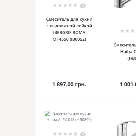
0
Смеситель для кухни
с выдвижной лейкой
IBERGRIF ROMA
M14550 (IB0052)
Смеситель
Haiba 
(HB
В корзину
В к
1 897.00 грн.
1 001.
0