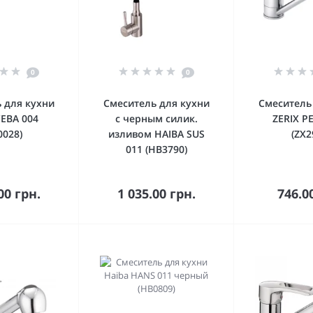
0
0
 для кухни
Смеситель для кухни
Смеситель
CEBA 004
с черным силик.
ZERIX P
0028)
изливом HAIBA SUS
(ZX2
011 (HB3790)
орзину
В корзину
В к
00 грн.
1 035.00 грн.
746.0