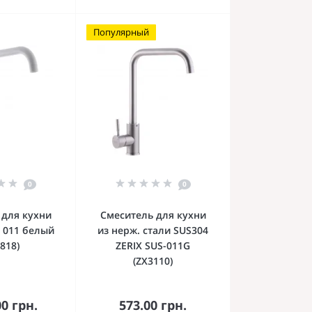
Популярный
0
0
 для кухни
Смеситель для кухни
 011 белый
из нерж. стали SUS304
818)
ZERIX SUS-011G
(ZX3110)
орзину
В корзину
00 грн.
573.00 грн.