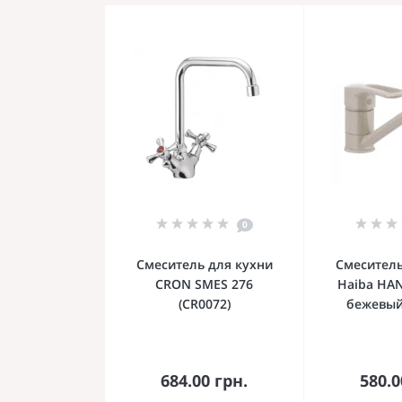
0
Смеситель для кухни
Смеситель
CRON SMES 276
Haiba HA
(CR0072)
бежевый
В корзину
В к
684.00 грн.
580.0