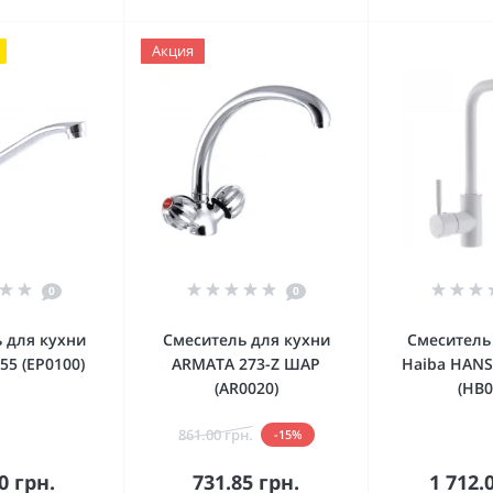
Акция
0
0
 для кухни
Смеситель для кухни
Смеситель
55 (EP0100)
ARMATA 273-Z ШАР
Haiba HANS
(AR0020)
(HB0
861.00 грн.
-15%
орзину
В корзину
В к
0 грн.
731.85 грн.
1 712.