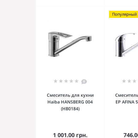
Популярный
0
Смеситель для кухни
Смеситель
Haiba HANSBERG 004
EP AFINA 5
(HB0184)
В корзину
В к
1 001.00 грн.
746.0