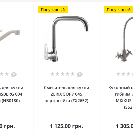
Популярный
Популярный
0
0
 для кухни
Смеситель для кухни
Кухонный с
NSBERG 004
ZERIX SOP7 045
гибким 
 (HB0180)
нержавейка (ZX2652)
MIXXUS 
(SS2
орзину
В корзину
В к
0 грн.
1 125.00 грн.
1 305.