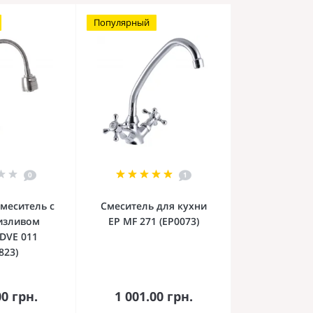
Популярный
0
1
меситель с
Смеситель для кухни
изливом
EP MF 271 (EP0073)
DVE 011
823)
орзину
В корзину
00 грн.
1 001.00 грн.