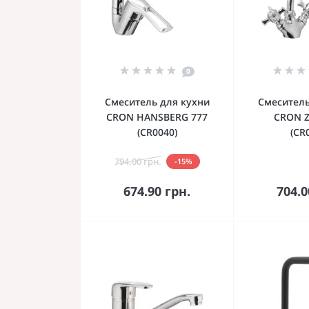
0
Смеситель для кухни
Смеситель
CRON HANSBERG 777
CRON Z
(CR0040)
(CR
794.00 грн.
-15%
В корзину
В к
674.90 грн.
704.0