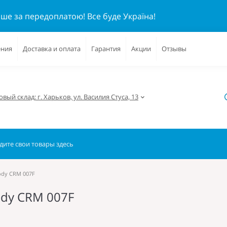
ише за передоплатою!
Все буде Україна!
ения
Доставка и оплата
Гарантия
Акции
Отзывы
вый склад: г. Харьков, ул. Василия Стуса, 13
ody СRM 007F
ody СRM 007F