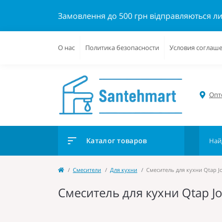
Замовлення до 500 грн відправляються л
О нас
Политика безопасности
Условия соглаш
Опто
Каталог товаров
Cмесители
Для кухни
Смеситель для кухни Qtap J
Смеситель для кухни Qtap J