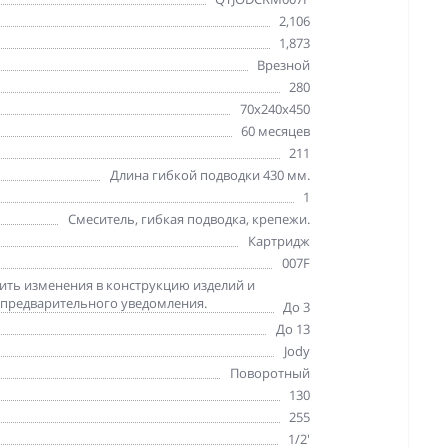
2,106
1,873
Врезной
280
70x240x450
60 месяцев
211
Длина гибкой подводки 430 мм.
1
Смеситель, гибкая подводка, крепежи.
Картридж
007F
сить изменения в конструкцию изделий и
 предварительного уведомления.
До 3
До 13
Jody
Поворотный
130
255
1/2'