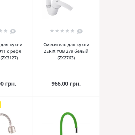
0
0
 для кухни
Смеситель для кухни
011 с рефл.
ZERIX YUB 279 белый
(ZX3127)
(ZX2763)
орзину
В корзину
00 грн.
966.00 грн.