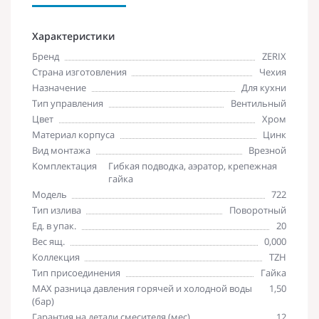
Характеристики
Бренд
ZERIX
Страна изготовления
Чехия
Назначение
Для кухни
Тип управления
Вентильный
Цвет
Хром
Материал корпуса
Цинк
Вид монтажа
Врезной
Комплектация
Гибкая подводка, аэратор, крепежная
гайка
Модель
722
Тип излива
Поворотный
Ед. в упак.
20
Вес ящ.
0,000
Коллекция
TZH
Тип присоединения
Гайка
MAX разница давления горячей и холодной воды
1,50
(бар)
Гарантия на детали смесителя (мес)
12