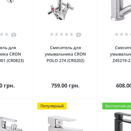
0
0
ель для
Смеситель для
Смесит
ника CRON
умывальника CRON
умывальн
01 (CR0823)
POLO 274 (CR0202)
Z45219-2
орзину
В корзину
В к
0 грн.
759.00 грн.
608.0
Популярный
Бесплатная д