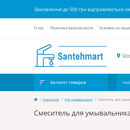
Замовлення до 500 грн відправляються л
О нас
Политика безопасности
Условия соглаш
Опто
Каталог товаров
Cмесители
Для умывальника
Смеситель для умыв
Смеситель для умывальника