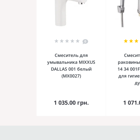
0
Смеситель для
Смесит
умывальника MIXXUS
раковины 
DALLAS 001 белый
14 34 001
(MX0027)
для гиги
д
В корзину
В к
1 035.00 грн.
1 071.