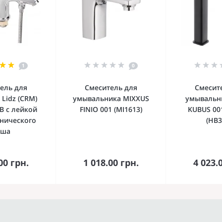
1
0
ель для
Смеситель для
Смесит
Lidz (CRM)
умывальника MIXXUS
умывальн
FB с лейкой
FINIO 001 (MI1613)
KUBUS 00
енического
(HB3
уша
орзину
В корзину
В к
00 грн.
1 018.00 грн.
4 023.