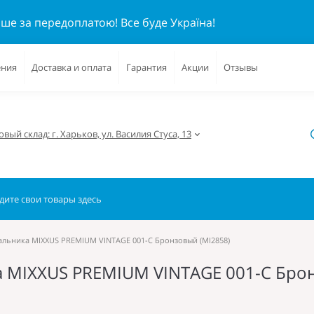
ише за передоплатою!
Все буде Україна!
ения
Доставка и оплата
Гарантия
Акции
Отзывы
вый склад: г. Харьков, ул. Василия Стуса, 13
альника MIXXUS PREMIUM VINTAGE 001-C Бронзовый (MI2858)
 MIXXUS PREMIUM VINTAGE 001-C Брон