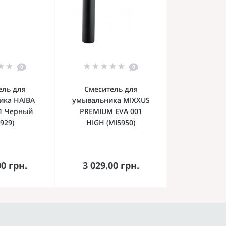
0
0
ель для
Смеситель для
ика HAIBA
умывальника MIXXUS
1 Черный
PREMIUM EVA 001
929)
HIGH (MI5950)
орзину
В корзину
00 грн.
3 029.00 грн.