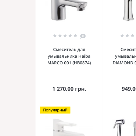
0
Смеситель для
Смесит
умывальника Haiba
умываль
MARCO 001 (HB0874)
DIAMOND 0
В корзину
В к
1 270.00 грн.
949.0
Популярный