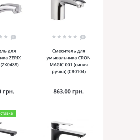
0
0
ель для
Смеситель для
ика ZERIX
умывальника CRON
 (ZX0488)
MAGIC 001 (синяя
ручка) (CR0104)
орзину
В корзину
0 грн.
863.00 грн.
оставка