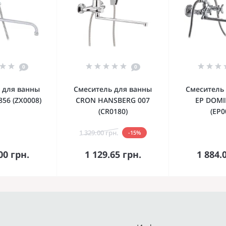
0
0
 для ванны
Смеситель для ванны
Смеситель
856 (ZX0008)
CRON HANSBERG 007
EP DOMI
(CR0180)
(EP0
1 329.00 грн.
-15%
орзину
В корзину
В к
00 грн.
1 129.65 грн.
1 884.