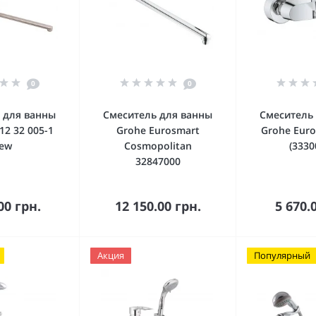
0
0
 для ванны
Смеситель для ванны
Смеситель
 12 32 005-1
Grohe Eurosmart
Grohe Eur
ew
Cosmopolitan
(3330
32847000
орзину
В корзину
В к
00 грн.
12 150.00 грн.
5 670.
Акция
Популярный