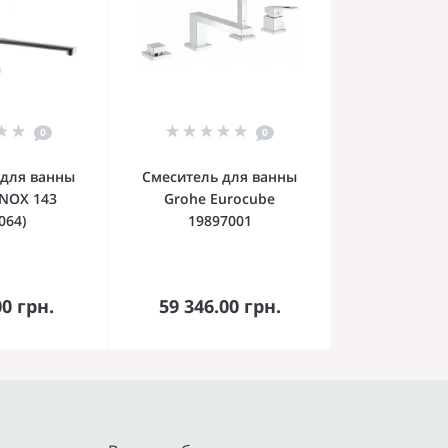
0
0
 для ванны
Смеситель для ванны
NOX 143
Grohe Eurocube
064)
19897001
орзину
В корзину
00 грн.
59 346.00 грн.