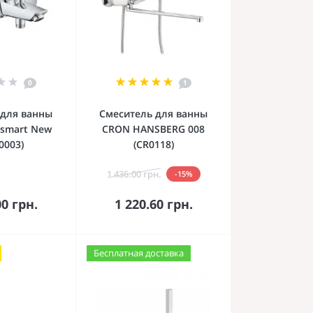
0
1
 для ванны
Смеситель для ванны
osmart New
CRON HANSBERG 008
0003)
(CR0118)
1 436.00 грн.
-15%
орзину
В корзину
00 грн.
1 220.60 грн.
Бесплатная доставка