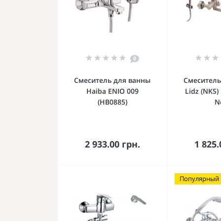
0
Смеситель для ванны
Смеситель
Haiba ENIO 009
Lidz (NKS)
(HB0885)
N
В корзину
В к
2 933.00 грн.
1 825.
Популярный