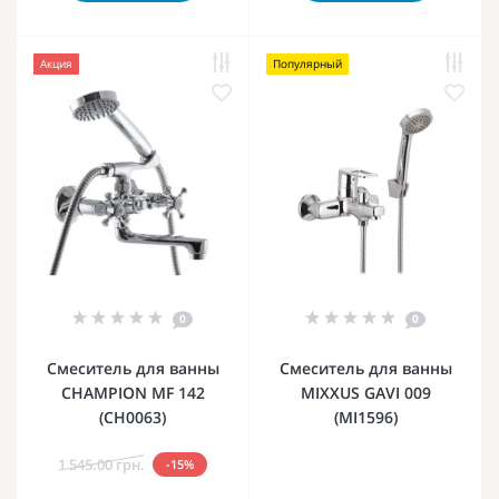
Акция
Популярный
0
0
Смеситель для ванны
Смеситель для ванны
CHAMPION MF 142
MIXXUS GAVI 009
(CH0063)
(MI1596)
1 545.00 грн.
-15%